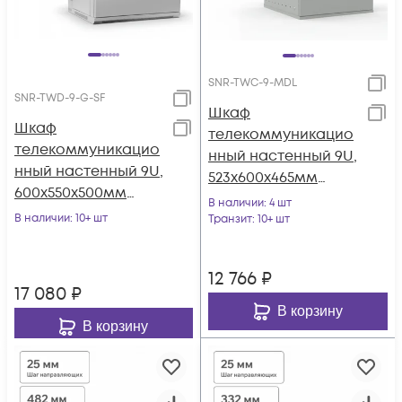
SNR-TWC-9-MDL
SNR-TWD-9-G-SF
Шкаф
Шкаф
телекоммуникацио
телекоммуникацио
нный настенный 9U,
нный настенный 9U,
523х600х465мм
600х550х500мм
серия LITE
В наличии
: 4 шт
двухсекционный
В наличии
: 10+ шт
(металлическая
Транзит
: 10+ шт
дверь)
12 766
₽
17 080
₽
В корзину
В корзину