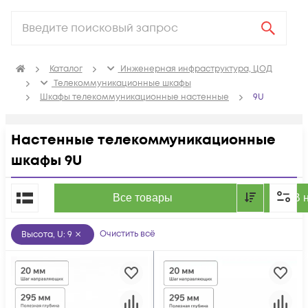
Каталог
Инженерная инфраструктура, ЦОД
Телекоммуникационные шкафы
Шкафы телекоммуникационные настенные
9U
Настенные телекоммуникационные
шкафы 9U
По популярности
Все товары
В 
Очистить всё
Высота, U
:
9