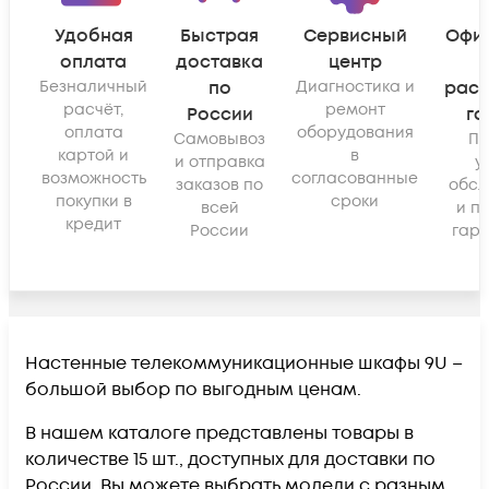
Удобная
Быстрая
Сервисный
Офи
оплата
доставка
центр
Безналичный
по
Диагностика и
рас
расчёт,
ремонт
России
га
оплата
оборудования
Самовывоз
По
картой и
в
и отправка
у
возможность
согласованные
заказов по
обсл
покупки в
сроки
всей
и п
кредит
России
гара
Настенные телекоммуникационные шкафы 9U –
большой выбор по выгодным ценам.
В нашем каталоге представлены товары в
количестве 15 шт., доступных для доставки по
России. Вы можете выбрать модели с разным