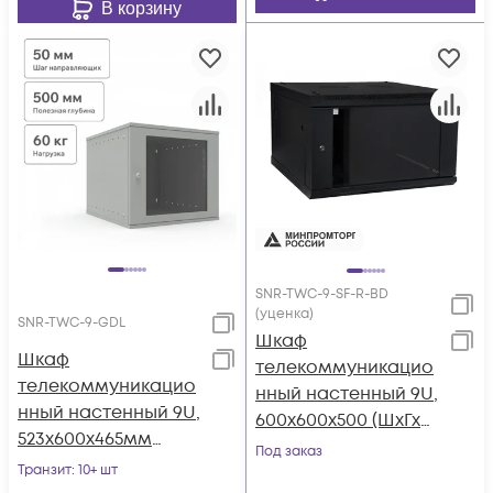
В корзину
SNR-TWC-9-SF-R-BD
(уценка)
SNR-TWC-9-GDL
Шкаф
Шкаф
телекоммуникацио
телекоммуникацио
нный настенный 9U,
нный настенный 9U,
600х600х500 (ШхГхВ)
523х600х465мм
(уценка)
Под заказ
серия LITE
Транзит
: 10+ шт
(стеклянная дверь)