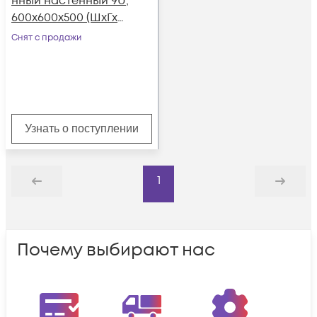
нный настенный 9U,
600х600х500 (ШхГхВ)
(металлическая
Снят с продажи
дверь)
Узнать о поступлении
1
Назад
Дальше
Почему выбирают нас