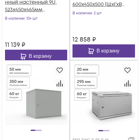
нный настенный 9U,
600х450х500 (ШхГхВ),
523х450х465мм
дверь
В наличии
: 2 шт
серия LITE
В наличии
: 10+ шт
металлическая
(стеклянная дверь)
12 858
₽
11 139
₽
В корзину
В корзину