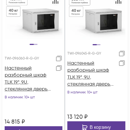
TWI-096045-R-G-GY
TWI-096060-R-G-GY
Настенный
Настенный
разборный шкаф
разборный шкаф
TLK 19", 9U,
TLK 19", 9U,
стеклянная дверь,
стеклянная дверь,
Ш600хВ436хГ450мм,
В наличии
: 10+ шт
Ш600хВ436хГ600мм,
В наличии
: 10+ шт
1 пара монтажных
2 пары монтажных
направляющих,
направляющих,
серый
13 120
₽
серый
14 815
₽
В корзину