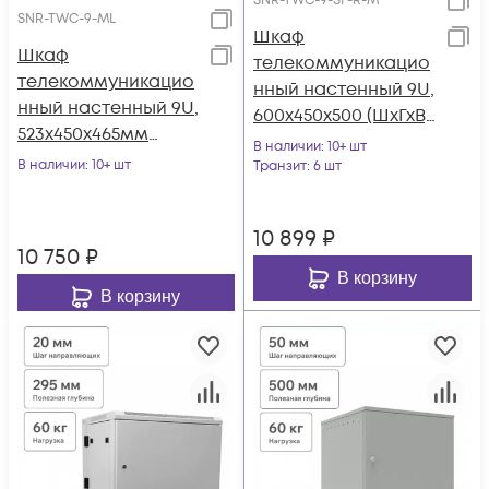
SNR-TWC-9-SF-R-M
SNR-TWC-9-ML
Шкаф
Шкаф
телекоммуникацио
телекоммуникацио
нный настенный 9U,
нный настенный 9U,
600х450х500 (ШхГхВ)
523х450х465мм
(металлическая
В наличии
: 10+ шт
серия LITE
В наличии
: 10+ шт
дверь)
Транзит
: 6 шт
(металлическая
дверь)
10 899
₽
10 750
₽
В корзину
В корзину