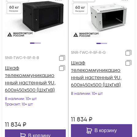
SNR-TWC-9-SF-R-G
SNR-TWC-9-SF-R-B
Шкаф
Шкаф
телекоммуникацио
телекоммуникацио
нный настенный 9U,
нный настенный 9U,
600х450х500 (ШхГхВ)
600х450х500 (ШхГхВ)
В наличии
: 10+ шт
В наличии
: 10+ шт
Транзит
: 10+ шт
11 834
₽
11 834
₽
В корзину
В корзину