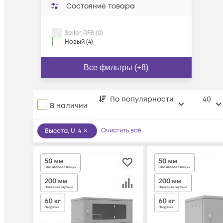
Состояние товара
Seller RFB (0)
Новый (4)
Все фильтры (+8)
По популярности
40
В наличии
Очистить всё
Высота, U
:
4