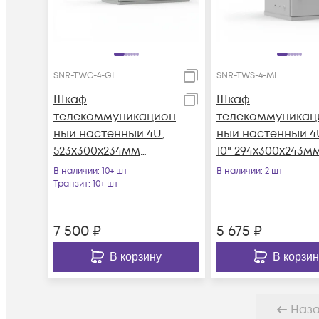
SNR-TWC-4-GL
SNR-TWS-4-ML
Шкаф
Шкаф
телекоммуникацион
телекоммуникац
ный настенный 4U,
ный настенный 4
523х300х234мм
10" 294х300х243м
серия LITE
серия LITE
В наличии
: 10+ шт
В наличии
: 2 шт
(стеклянная дверь)
(металлическая
Транзит
: 10+ шт
дверь)
7 500
₽
5 675
₽
В корзину
В корзин
Наз