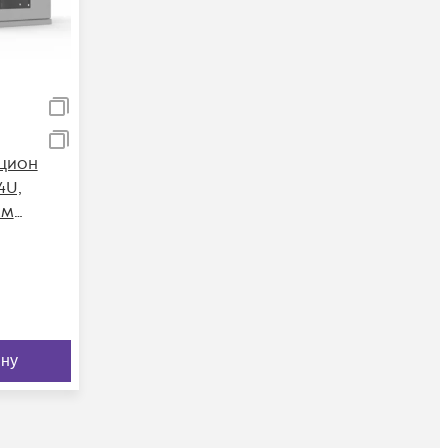
цион
4U,
мм
рь)
ину