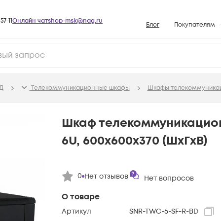
57-11
Онлайн чат
shop-msk@nag.ru
Блог
Покупателям
Способы опла
Документы
Политика рабо
Д
Телекоммуникационные шкафы
Шкафы телекоммуника
Условия доста
Гарантийное о
Шкаф телекоммуникацио
Возврат товар
6U, 600х600х370 (ШхГхВ)
Вопросы и отв
База знаний
0
Нет отзывов
Конфигуратор
Нет вопросов
О товаре
Артикул
SNR-TWC-6-SF-R-BD