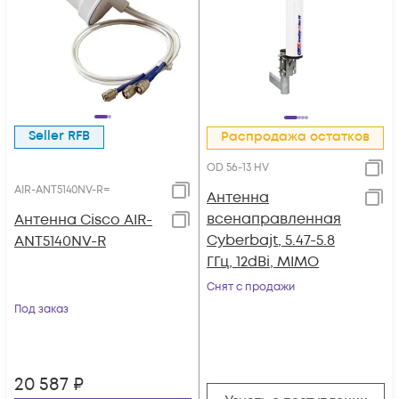
Seller RFB
Распродажа остатков
OD 56-13 HV
AIR-ANT5140NV-R=
Антенна
всенаправленная
Антенна Cisco AIR-
Cyberbajt, 5.47-5.8
ANT5140NV-R
ГГц, 12dBi, MIMO
Снят с продажи
Под заказ
20 587
₽