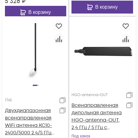
5 328
₽
В корзину
В корзину
HGO-antenna-OUT
1745
Всенаправленная
Двухдиапазонная
дипольная антенна
всенаправленная
HGO-antenna-OUT,
WiFi антенна KC10-
2,4 ГГц / 5 ГГц с
2400/5000 2.4/5 ГГц
разъемами RP-SMA
Под заказ