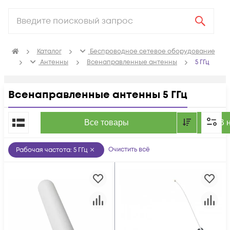
Каталог
Беспроводное сетевое оборудование
Антенны
Всенаправленные антенны
5 ГГц
Всенаправленные антенны 5 ГГц
По популярности
Все товары
В 
Очистить всё
Рабочая частота
:
5 ГГц