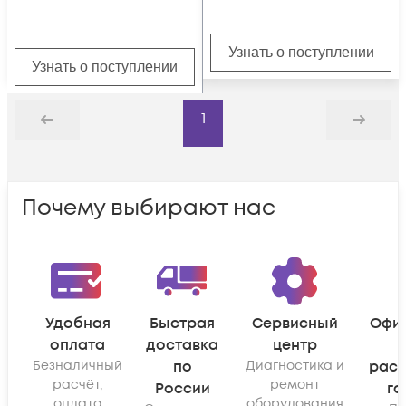
Узнать о поступлении
Узнать о поступлении
1
Назад
Дальше
Почему выбирают нас
Удобная
Быстрая
Сервисный
Офи
оплата
доставка
центр
Безналичный
по
Диагностика и
рас
расчёт,
ремонт
России
га
оплата
оборудования