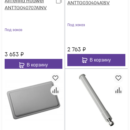
Антенна Huawei
ANTTG030404A1SV
ANTTG040707A1NV
Под заказ
Под заказ
2 763
₽
3 653
₽
В корзину
В корзину