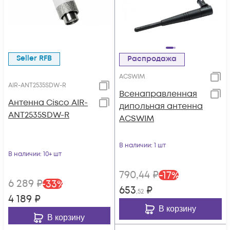
Seller RFB
Распродажа
ACSWIM
AIR-ANT2535SDW-R
Всенаправленная
Антенна Cisco AIR-
дипольная антенна
ANT2535SDW-R
ACSWIM
В наличии
: 1 шт
В наличии
: 10+ шт
790
,44
₽
-
17
%
6 289
₽
-
33
%
653
₽
,52
4 189
₽
В корзину
В корзину