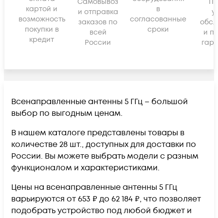
Самовывоз
По
картой и
в
и отправка
у
возможность
согласованные
заказов по
обсл
покупки в
сроки
всей
и п
кредит
России
гара
Всенаправленные антенны 5 ГГц – большой
выбор по выгодным ценам.
В нашем каталоге представлены товары в
количестве 28 шт., доступных для доставки по
России. Вы можете выбрать модели с разным
функционалом и характеристиками.
Цены на всенаправленные антенны 5 ГГц
варьируются от 653 ₽ до 62 184 ₽, что позволяет
подобрать устройство под любой бюджет и