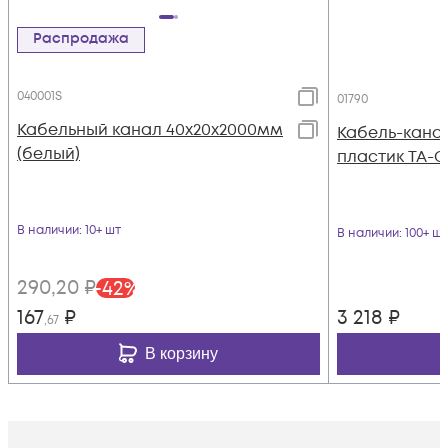
Распродажа
040001S
01790
Кабельный канал 40х20х2000мм
Кабель-канал
(белый)
пластик TA-G
В наличии
: 10+ шт
В наличии
: 100+ шт
290
,20
₽
-
42
%
167
₽
3 218
₽
,67
В корзину