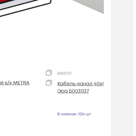
Б0031137
я к/к METRA
Кабель-канал 40х40 L2000 бел.
Эра Б0031137
В наличии
: 100+ шт