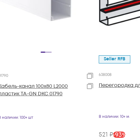
Seller RFB
638008
01790
Перегородка дл
Кабель-канал 100х80 L2000
пластик TA-GN DKC 01790
В наличии
: 10+ м
В наличии
: 100+ шт
521
₽
-
93
%