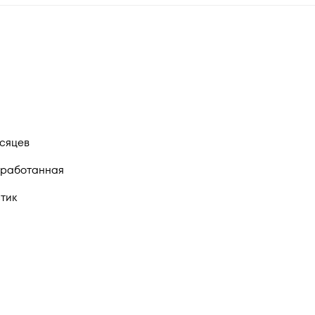
есяцев
работанная
тик