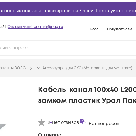
зованных пользователей хранится 7 дней. Пожалуйста,
авто
57-11
Онлайн чат
shop-msk@nag.ru
Блог
Покупателям
Способы опла
Документы
Политика рабо
поненты ВОЛС
Аксессуары для СКС (Материалы для монтажа)
Условия доста
Гарантийное о
Кабель-канал 100х40 L20
Возврат товар
замком пластик Урал Пак
Вопросы и отв
База знаний
0
Нет отзывов
Конфигуратор
Нет вопросов
О товаре