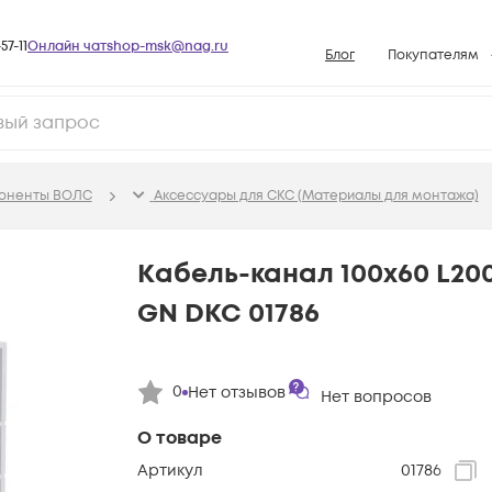
57-11
Онлайн чат
shop-msk@nag.ru
Блог
Покупателям
Способы опла
Документы
Политика рабо
поненты ВОЛС
Аксессуары для СКС (Материалы для монтажа)
Условия доста
Гарантийное о
Кабель-канал 100х60 L20
Возврат товар
GN DKC 01786
Вопросы и отв
База знаний
0
Нет отзывов
Конфигуратор
Нет вопросов
О товаре
Артикул
01786