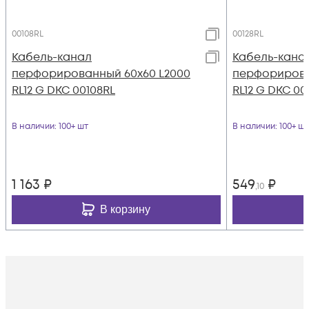
00108RL
00128RL
Кабель-канал
Кабель-кана
перфорированный 60х60 L2000
перфорирова
RL12 G DKC 00108RL
RL12 G DKC 00
В наличии
: 100+ шт
В наличии
: 100+ шт
1 163
₽
549
₽
,10
В корзину