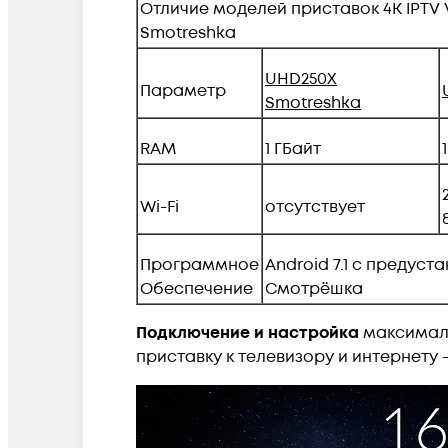
Отличие
моделей
приставок 4K IPTV
Smotreshka
UHD250
X
Параметр
Smotreshka
RAM
1 ГБайт
Wi-Fi
отсутствует
Программное
Android 7.1 с предус
Обеспечение
Смотрёшка
Подключение и настройка
максималь
приставку к телевизору и интернет