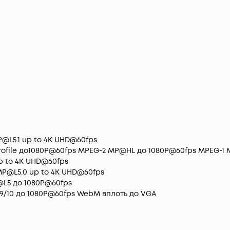
P@L5.1 up to 4K UHD@60fps
Profile до1080P@60fps MPEG-2 MP@HL до 1080P@60fps MPEG-1
p to 4K UHD@60fps
MP@L5.0 up to 4K UHD@60fps
L5 до 1080P@60fps
/9/10 до 1080P@60fps WebM вплоть до VGA