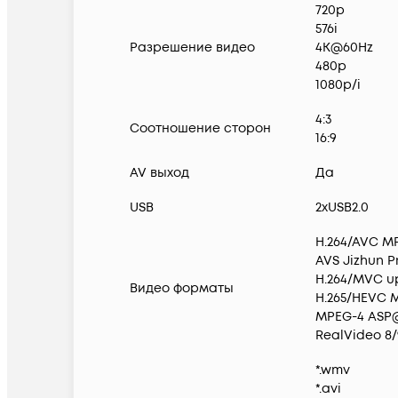
720p
576i
Разрешение видео
4K@60Hz
480p
1080p/i
4:3
Соотношение сторон
16:9
AV выход
Да
USB
2xUSB2.0
H.264/AVC M
AVS Jizhun 
H.264/MVC u
Видео форматы
H.265/HEVC 
MPEG-4 ASP@
RealVideo 8
*.wmv
*.avi