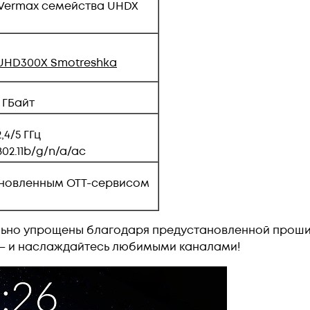
 Vermax семейства UHDX
UHD300
X Smotreshka
1 ГБайт
2,4/5 ГГц
802.11b/g/n/a/ac
тановленным ОТТ-сервисом
но упрощены благодаря предустановленной проши
у — и наслаждайтесь любимыми каналами!