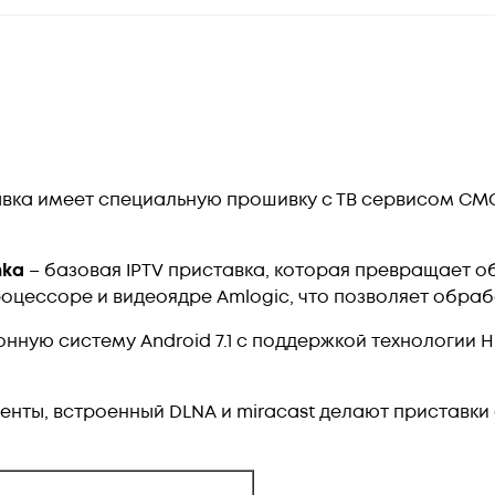
вка имеет специальную прошивку с ТВ сервисом СМ
hka
– базовая
IPTV приставка, которая
превращает об
роцессоре и видеоядре Amlogic, что позволяет обраб
ную систему Android 7.1 с п
оддержк
ой
технологии 
ненты, встроенный DLNA и miracast делают приставк