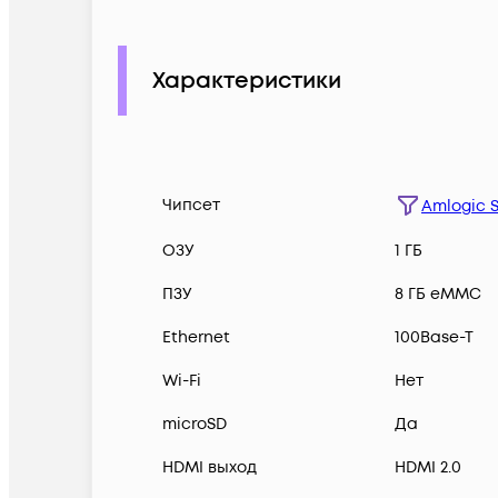
Характеристики
Чипсет
Amlogic 
ОЗУ
1 ГБ
ПЗУ
8 ГБ eMMC
Ethernet
100Base-T
Wi-Fi
Нет
microSD
Да
HDMI выход
HDMI 2.0