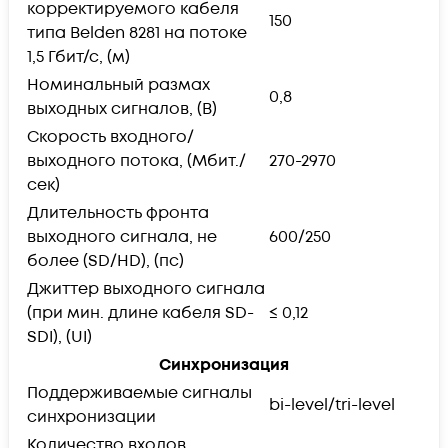
корректируемого кабеля
150
типа Belden 8281 на потоке
1,5 Гбит/с, (м)
Номинальный размах
0,8
выходных сигналов, (В)
Скорость входного/
выходного потока, (Мбит./
270-2970
сек)
Длительность фронта
выходного сигнала, не
600/250
более (SD/HD), (пс)
Джиттер выходного сигнала
(при мин. длине кабеля SD-
≤ 0,12
SDI), (UI)
Синхронизация
Поддерживаемые сигналы
bi-level/tri-level
синхронизации
Количество входов