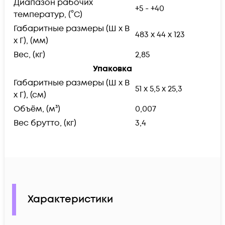
Диапазон рабочих
+5 - +40
температур, (°С)
Габаритные размеры (Ш х В
483 х 44 х 123
х Г), (мм)
Вес, (кг)
2,85
Упаковка
Габаритные размеры (Ш х В
51 х 5,5 х 25,3
х Г), (см)
Объём, (м³)
0,007
Вес брутто, (кг)
3,4
Характеристики