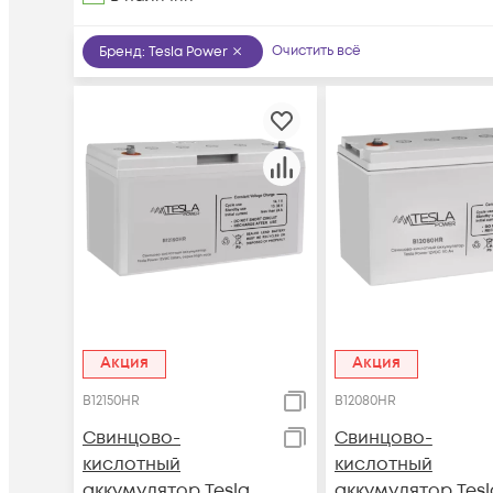
Очистить всё
Бренд
:
Tesla Power
Акция
Акция
B12150HR
B12080HR
Свинцово-
Свинцово-
кислотный
кислотный
аккумулятор Tesla
аккумулятор Tesl