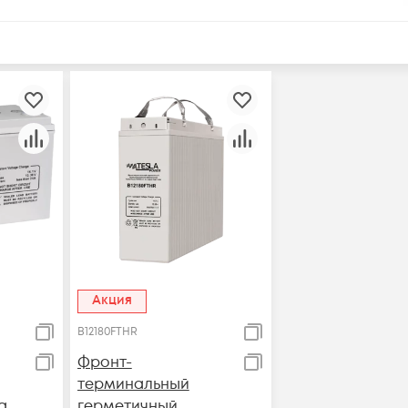
Акция
B12180FTHR
Фронт-
терминальный
a
герметичный