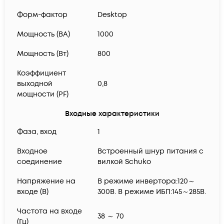
Форм-фактор
Desktop
Мощность (ВА)
1000
Мощность (Вт)
800
Коэффициент
выходной
0,8
мощности (PF)
Входные характеристики
Фаза, вход
1
Входное
Встроенный шнур питания с
соединение
вилкой Schuko
Напряжение на
В режиме инвертора:120～
входе (В)
300В. В режиме ИБП:145～285В.
Частота на входе
38 ～ 70
(Гц)