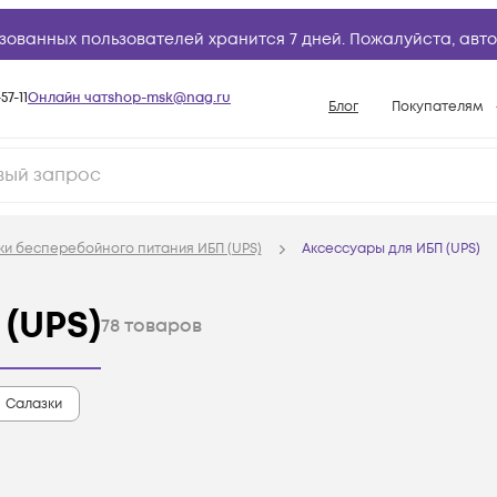
зованных пользователей хранится 7 дней. Пожалуйста,
авто
57-11
Онлайн чат
shop-msk@nag.ru
Блог
Покупателям
Способы опла
Документы
Политика рабо
ки бесперебойного питания ИБП (UPS)
Аксессуары для ИБП (UPS)
Условия доста
Гарантийное о
(UPS)
78
товаров
Возврат товар
Вопросы и отв
Салазки
База знаний
Конфигуратор