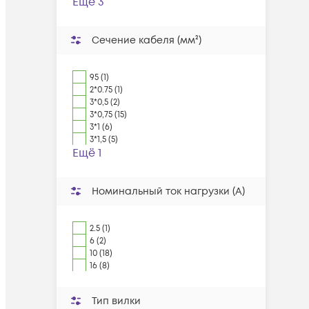
Ещё 3
Сечение кабеля (мм²)
95 (1)
2*0.75 (1)
3*0,5 (2)
3*0,75 (15)
3*1 (6)
3*1,5 (5)
Ещё 1
Номинальный ток нагрузки (А)
2.5 (1)
6 (2)
10 (18)
16 (8)
Тип вилки