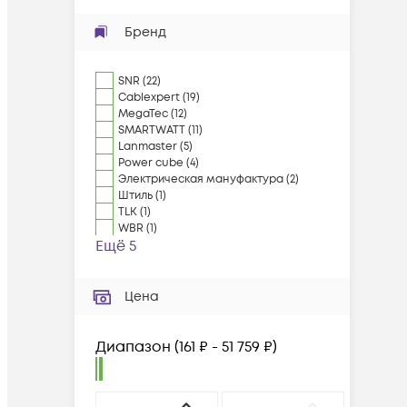
Бренд
SNR
(
22
)
Cablexpert
(
19
)
MegaTec
(
12
)
SMARTWATT
(
11
)
Lanmaster
(
5
)
Power cube
(
4
)
Электрическая мануфактура
(
2
)
Штиль
(
1
)
TLK
(
1
)
WBR
(
1
)
Ещё 5
Цена
Диапазон
(
161 ₽ - 51 759 ₽
)