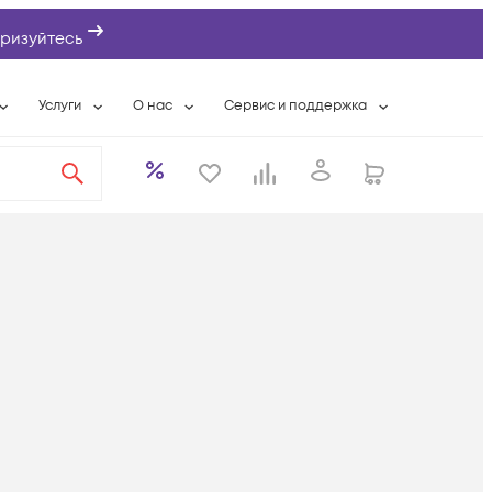
ризуйтесь
Услуги
О нас
Сервис и поддержка
ты
Выкуп сетевого оборудования
О компании
Гарантийное обслуживание
Системная интеграция
Контактная информация
Контакты сервисных центров
ты с физлицами
Wi-Fi «под ключ»
Банковские реквизиты
Сервисные контракты
вки
Бесплатная намотка оптического кабеля
Аккредитация ИТ
Сервисный центр
бслуживание
Партнеры
Техническая поддержка
а
Вакансии
Условия оказания услуг
еты
Новости
ы