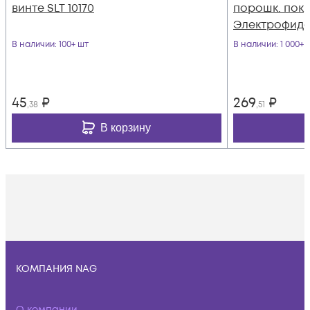
винте SLT 10170
порошк. пок
Электрофид
В наличии
: 100+ шт
В наличии
: 1 000+ 
45
₽
269
₽
,38
,51
В корзину
КОМПАНИЯ NAG
О компании