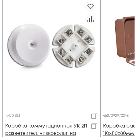
10170 SLT
4627092970248
Коробка коммутационная УК-2П
Коробка рас
разветвител. низковольт. на
110х110х80мм I