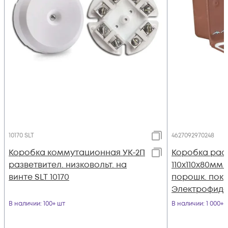
10170 SLT
4627092970248
Коробка коммутационная УК-2П
Коробка рас
разветвител. низковольт. на
110х110х80мм I
винте SLT 10170
порошк. пок
Электрофид
В наличии
: 100+ шт
В наличии
: 1 000+ 