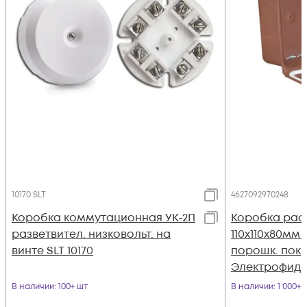
10170 SLT
4627092970248
Коробка коммутационная УК-2П
Коробка рас
разветвител. низковольт. на
110х110х80мм I
винте SLT 10170
порошк. пок
Электрофид
В наличии
: 100+ шт
В наличии
: 1 000+ 