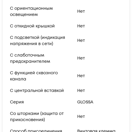
С ориентационным
Нет
освещением
С откидной крышкой
Нет
С подсветкой (индикация
Нет
напряжения в сети)
С слаботочным
Нет
предохранителем
С функцией сквозного
Нет
канала
С центральной вставкой
Нет
Серия
GLOSSA
Со шторками (защита от
Нет
прикосновения)
Способ присоединения
Винтовая клемма