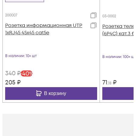
200007
03-0002
Розетка информационная UTP
Розетка теле
1хRJ45 45х45 cat5е
(6P4C) кат.3 
В наличии
: 10+ шт
В наличии
: 100+ шт
340
₽
-
40
%
205
₽
71
₽
,18
В корзину