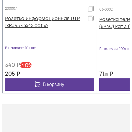
200007
03-0002
Розетка информационная UTP
Розетка теле
1хRJ45 45х45 cat5е
(6P4C) кат.3 
В наличии
: 10+ шт
В наличии
: 100+ шт
340
₽
-
40
%
205
₽
71
₽
,18
В корзину