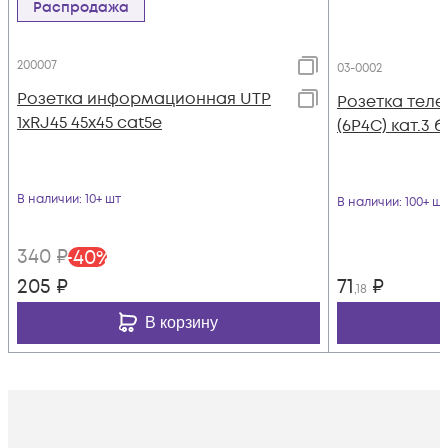
Распродажа
200007
03-0002
Розетка информационная UTP
Розетка теле
1хRJ45 45х45 cat5е
(6P4C) кат.3 
В наличии
: 10+ шт
В наличии
: 100+ шт
340
₽
-
40
%
205
₽
71
₽
,18
В корзину