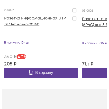
200007
03-0002
Розетка информационная UTP
Розетка теле
1хRJ45 45х45 cat5е
(6P4C) кат.3 
В наличии
: 10+ шт
В наличии
: 100+ шт
340
₽
-
40
%
205
₽
71
₽
,18
В корзину