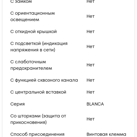
С замком
Нет
С ориентационным
Нет
освещением
С откидной крышкой
Нет
С подсветкой (индикация
Нет
напряжения в сети)
С слаботочным
Нет
предохранителем
С функцией сквозного канала
Нет
С центральной вставкой
Нет
Серия
BLANCA
Со шторками (защита от
Нет
прикосновения)
Способ присоединения
Винтовая клемма