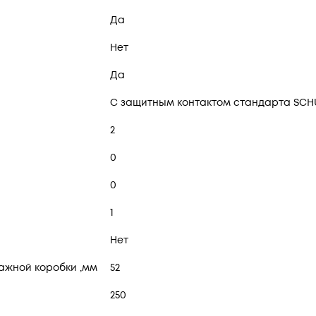
Да
Нет
Да
С защитным контактом стандарта SC
2
0
0
1
Нет
ажной коробки ,мм
52
250