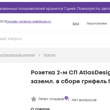
зованных пользователей хранится 7 дней. Пожалуйста,
авто
57-11
Онлайн чат
shop-msk@nag.ru
Блог
Покупателям
Способы опла
Документы
Политика рабо
установочные изделия
Розетки
Условия доста
Гарантийное о
Розетка 2-м СП AtlasDesig
Возврат товар
заземл. в сборе грифель 
Вопросы и отв
База знаний
0
Нет отзывов
Конфигуратор
Нет вопросов
О товаре