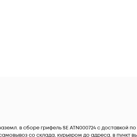
с заземл. в сборе грифель SE ATN000724 c доставкой п
амовывоз со склада, курьером до адреса, в пункт вы