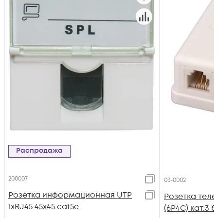
Распродажа
200007
03-0002
Розетка информационная UTP
Розетка теле
1хRJ45 45х45 cat5е
(6P4C) кат.3 