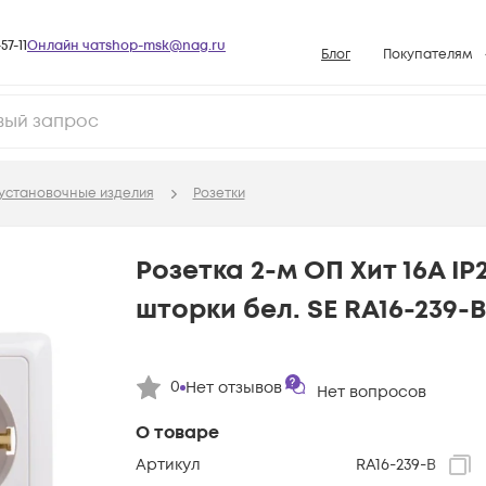
57-11
Онлайн чат
shop-msk@nag.ru
Блог
Покупателям
Способы опла
Документы
Политика рабо
установочные изделия
Розетки
Условия доста
Гарантийное о
Розетка 2-м ОП Хит 16А IP
Возврат товар
шторки бел. SE RA16-239-B
Вопросы и отв
База знаний
0
Нет отзывов
Конфигуратор
Нет вопросов
О товаре
Артикул
RA16-239-B