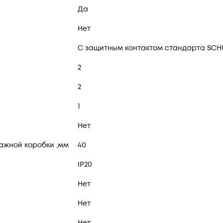
Да
Нет
С защитным контактом стандарта SC
2
2
1
Нет
ажной коробки ,мм
40
IP20
Нет
Нет
Нет