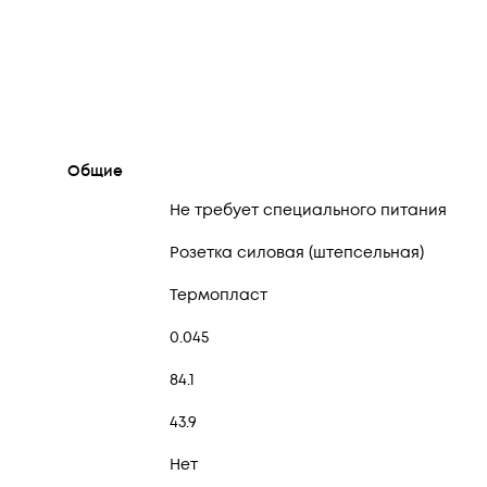
Общие
Не требует специального питания
Розетка силовая (штепсельная)
Термопласт
0.045
84.1
43.9
Нет