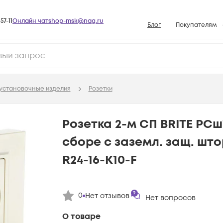
57-11
Онлайн чат
shop-msk@nag.ru
Блог
Покупателям
Способы опла
Документы
Политика рабо
установочные изделия
Розетки
Условия доста
Гарантийное о
Розетка 2-м СП BRITE РСш
Возврат товар
сборе с заземл. защ. што
Вопросы и отв
R24-16-K10-F
База знаний
Конфигуратор
0
Нет отзывов
Нет вопросов
О товаре