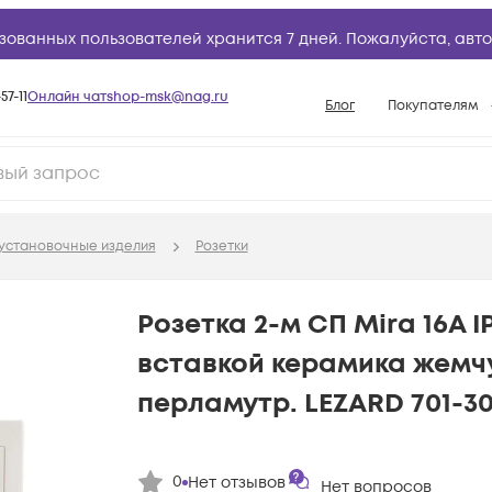
зованных пользователей хранится 7 дней. Пожалуйста,
авто
57-11
Онлайн чат
shop-msk@nag.ru
Блог
Покупателям
Способы опла
Документы
Политика рабо
установочные изделия
Розетки
Условия доста
Гарантийное о
Розетка 2-м СП Mira 16А I
Возврат товар
вставкой керамика жемч
Вопросы и отв
перламутр. LEZARD 701-3
База знаний
Конфигуратор
0
Нет отзывов
Нет вопросов