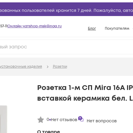
зованных пользователей хранится 7 дней. Пожалуйста,
авто
57-11
Онлайн чат
shop-msk@nag.ru
Блог
Покупателям
Способы опла
Документы
Политика рабо
установочные изделия
Розетки
Условия доста
Гарантийное о
Розетка 1-м СП Mira 16А IP
Возврат товар
вставкой керамика бел. L
Вопросы и отв
База знаний
0
Нет отзывов
Конфигуратор
Нет вопросов
О товаре