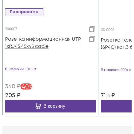
Распродажа
200007
03-0002
Розетка информационная UTP
Розетка теле
1хRJ45 45х45 cat5е
(6P4C) кат.3 
В наличии
: 10+ шт
В наличии
: 100+ шт
340
₽
-
40
%
205
₽
71
₽
,18
В корзину