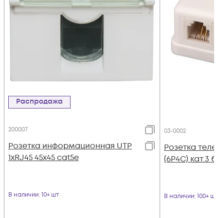
Распродажа
200007
03-0002
Розетка информационная UTP
Розетка теле
1хRJ45 45х45 cat5е
(6P4C) кат.3 
В наличии
: 10+ шт
В наличии
: 100+ шт