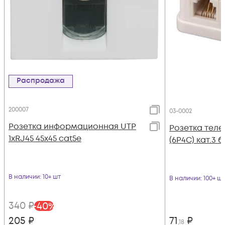
Распродажа
200007
03-0002
Розетка информационная UTP
Розетка теле
1хRJ45 45х45 cat5е
(6P4C) кат.3 
В наличии
: 10+ шт
В наличии
: 100+ шт
340
₽
-
40
%
205
₽
71
₽
,18