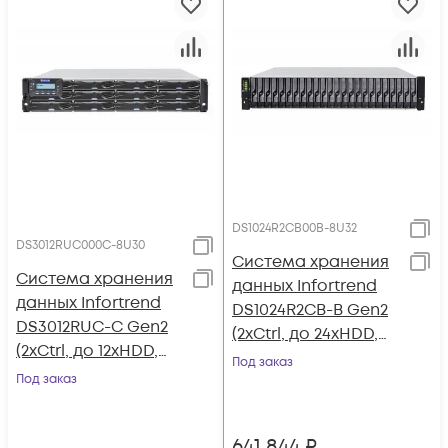
DS1024R2CB00B-8U32
DS3012RUC000C-8U30
Система хранения
Система хранения
данных Infortrend
данных Infortrend
DS1024R2CB-B Gen2
DS3012RUC-C Gen2
(2xCtrl, до 24xHDD,
(2xCtrl, до 12xHDD,
2xSAS12G внеш.
Под заказ
2xSAS12G внеш.
Под заказ
порт, 2x2GB, 8x1G
порт, 2x4GB, 8x1G
портов iSCSI)
портов iSCSI)
641 844
₽