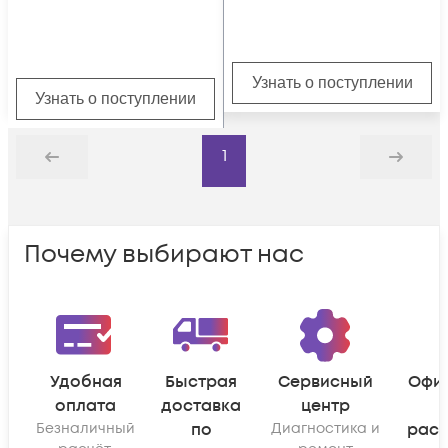
Узнать о поступлении
Узнать о поступлении
1
Назад
Дальше
Почему выбирают нас
Удобная
Быстрая
Сервисный
Офи
оплата
доставка
центр
Безналичный
по
Диагностика и
рас