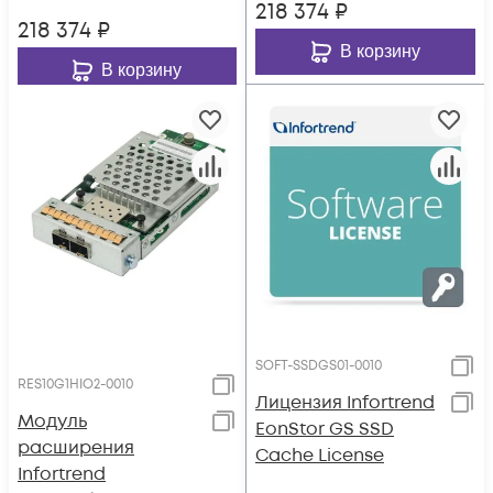
218 374
₽
218 374
₽
В корзину
В корзину
SOFT-SSDGS01-0010
RES10G1HIO2-0010
Лицензия Infortrend
Модуль
EonStor GS SSD
расширения
Cache License
Infortrend