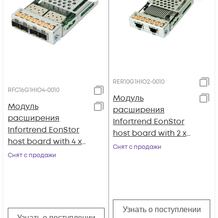
RER10G1HIO2-0010
RFC16G1HIO4-0010
Модуль
Модуль
расширения
расширения
Infortrend EonStor
Infortrend EonStor
host board with 2 x
host board with 4 x
10Gb/s iSCSI (RJ-45),
Снят с продажи
16Gb/s FC, type 2
Снят с продажи
type 2
Узнать о поступлении
Узнать о поступлении