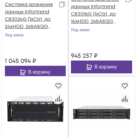
Система хранения
данных Infortrend
данных Infortrend
CS3016G (1xCtrl, до
CS3024G (1xCtrl, до
16xHDD, 2xSAS12G
24xHDD, 2xSAS12G
внеш. порт, 4x16GB,
Под заказ
внеш. порт, 4x16GB,
Под заказ
4x10G порта iSCSI)
4x10G порта iSCSI)
945 257
₽
1 045 094
₽
В корзину
В корзину