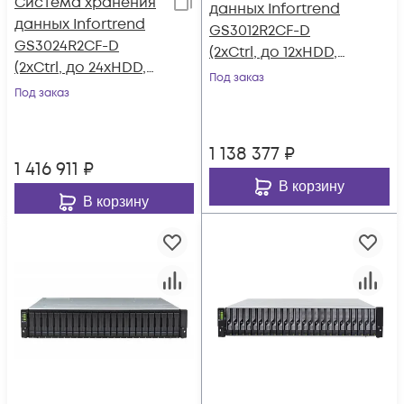
Система хранения
данных Infortrend
данных Infortrend
GS3012R2CF-D
GS3024R2CF-D
(2xCtrl, до 12xHDD,
(2xCtrl, до 24xHDD,
4xSAS12G внеш.
Под заказ
4xSAS12G внеш.
Под заказ
порт, 4x4GB, 8x10G
порт, 4x4GB, 8x10G
портов iSCSI)
портов iSCSI)
1 138 377
₽
1 416 911
₽
В корзину
В корзину