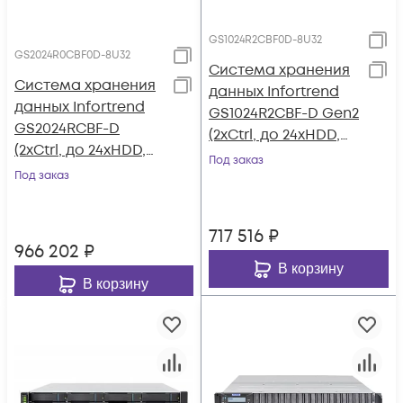
GS1024R2CBF0D-8U32
GS2024R0CBF0D-8U32
Система хранения
Система хранения
данных Infortrend
данных Infortrend
GS1024R2CBF-D Gen2
GS2024RCBF-D
(2xCtrl, до 24xHDD,
(2xCtrl, до 24xHDD,
2xSAS12G внеш.
Под заказ
2xSAS12G внеш.
Под заказ
порт, 4x4GB, 8x1G
порт, 4x4GB, 8x1G
портов iSCSI)
портов iSCSI)
717 516
₽
966 202
₽
В корзину
В корзину