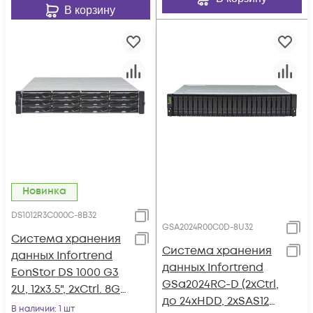
В корзину
Новинка
DS1012R3C000C-8B32
GSA2024R00C0D-8U32
Система хранения
Система хранения
данных Infortrend
данных Infortrend
EonStor DS 1000 G3
GSa2024RC-D (2xCtrl,
2U, 12x3.5", 2xCtrl. 8GB
до 24xHDD, 2xSAS12G
total (2x4GB), 2x12G
В наличии
: 1 шт