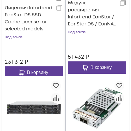
Модуль
Лицензия Infortrend
расширения
EonStor DS SSD
Infortrend EonStor /
Cache License for
EonStor DS / EonNAS
selected models
3000-1/EonNAS 1000-
Под заказ
Под заказ
1 host board with 2 x
10Gb iSCSI (SFP+)
ports
51 432
₽
231 312
₽
В корзину
В корзину