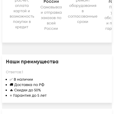
расчёт,
ремонт
России
га
оплата
оборудования
Самовывоз
По
картой и
в
и отправка
у
возможность
согласованные
заказов по
обсл
покупки в
сроки
всей
и п
кредит
России
гара
Наши преимущества
Ответов:
1
✅ В наличии
🚚 Доставка по РФ
🔥 Скидки до 50%
⭐ Гарантия до 5 лет