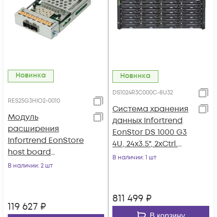
Новинка
Новинка
DS1024R3C000C-8U32
RES25G3HIO2-0010
Система хранения
Модуль
данных Infortrend
расширения
EonStor DS 1000 G3
Infortrend EonStore
4U, 24x3.5", 2xCtrl.
host board
8GB total (2x4GB),
В наличии
: 1 шт
2x25Gbase-X SFP28
В наличии
: 2 шт
2x12G SAS, 2xHost
iSCSI, type2, без
Board, 2xPSU,
трансиверов
2xSup.Cap, Rails
811 499
₽
119 627
₽
В корзину