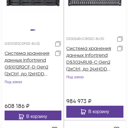
DS3024RUCB00C-8U30
GS1012R2C0F0D-8U32
Система хранения
Система хранения
данных Infortrend
данных Infortrend
DS3024RUB-C Gen2
GS1012R2CF-D Gen2
(2xCtrl, до 24xHDD,
(2xCtrl, до 12xHDD,
2xSAS12G внеш.
Под заказ
2xSAS12G внеш.
Под заказ
порт, 2x4GB, 8x1G
порт, 4x4GB, 8x1G
портов iSCSI)
портов iSCSI)
984 973
₽
608 186
₽
В корзину
В корзину