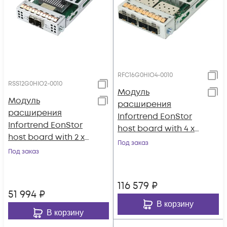
RFC16G0HIO4-0010
RSS12G0HIO2-0010
Модуль
Модуль
расширения
расширения
Infortrend EonStor
Infortrend EonStor
host board with 4 x
host board with 2 x
16Gb/s FC ports, type
Под заказ
12 Gb/s SAS ports,
Под заказ
1
type 1
116 579
₽
51 994
₽
В корзину
В корзину