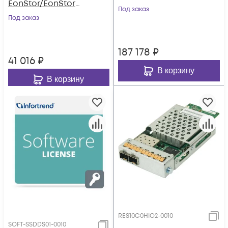
EonStor/EonStor
Под заказ
GS/host board with
Под заказ
2 x 10Gb/s iSCSI
(SFP+), type2
187 178
₽
41 016
₽
В корзину
В корзину
RES10G0HIO2-0010
SOFT-SSDDS01-0010