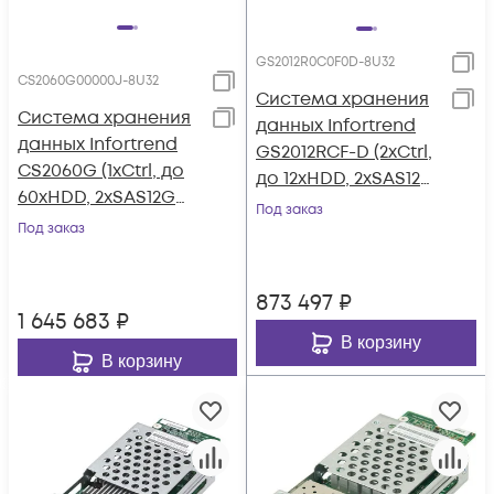
GS2012R0C0F0D-8U32
CS2060G00000J-8U32
Система хранения
Система хранения
данных Infortrend
данных Infortrend
GS2012RCF-D (2xCtrl,
CS2060G (1xCtrl, до
до 12xHDD, 2xSAS12G
60xHDD, 2xSAS12G
внеш., 4x4GB, 8x1G
Под заказ
внеш., 4x16GB, 4x10G
Под заказ
портов iSCSI)
портов iSCSI)
873 497
₽
1 645 683
₽
В корзину
В корзину