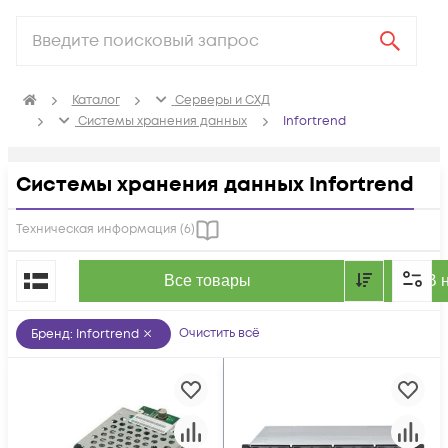
Каталог
Серверы и СХД
Системы хранения данных
Infortrend
Системы хранения данных Infortrend
Техническая информация (
6
)
По популярности
Все товары
В 
Очистить всё
Бренд
:
Infortrend