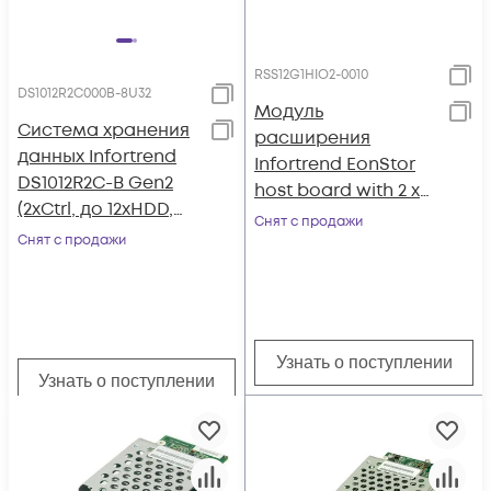
RSS12G1HIO2-0010
DS1012R2C000B-8U32
Модуль
Система хранения
расширения
данных Infortrend
Infortrend EonStor
DS1012R2C-B Gen2
host board with 2 x
(2xCtrl, до 12xHDD,
12Gb/s SAS ports,
Снят с продажи
2xSAS12G внеш.
Снят с продажи
type 2
порт, 2x2GB, 8x1G
порта iSCSI)
Узнать о поступлении
Узнать о поступлении