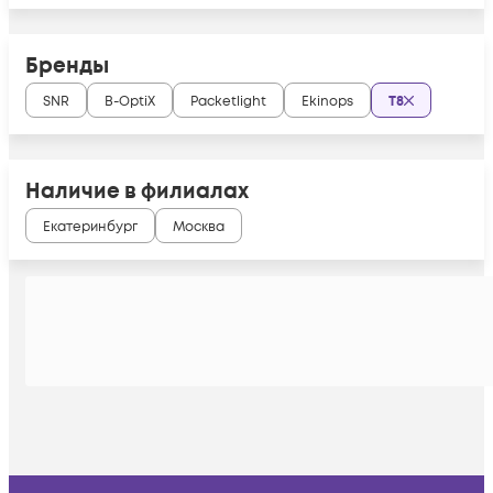
Бренды
SNR
B-OptiX
Packetlight
Ekinops
Т8
Наличие в филиалах
Екатеринбург
Москва