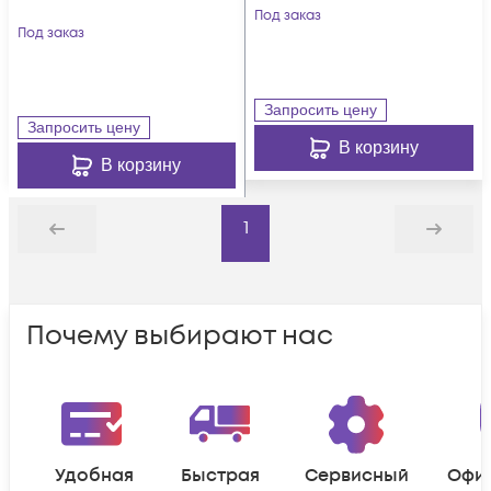
Под заказ
Под заказ
Запросить цену
Запросить цену
В корзину
В корзину
1
Назад
Дальше
Почему выбирают нас
Удобная
Быстрая
Сервисный
Офи