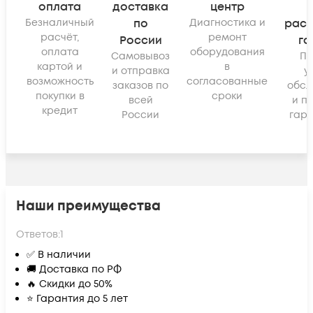
оплата
доставка
центр
Безналичный
по
Диагностика и
рас
расчёт,
ремонт
России
га
оплата
оборудования
Самовывоз
По
картой и
в
и отправка
у
возможность
согласованные
заказов по
обсл
покупки в
сроки
всей
и п
кредит
России
гара
Наши преимущества
Ответов:
1
✅ В наличии
🚚 Доставка по РФ
🔥 Скидки до 50%
⭐ Гарантия до 5 лет