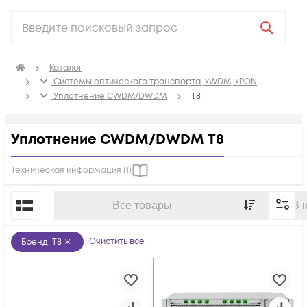
Каталог
Системы оптического транспорта, xWDM, xPON
Уплотнение CWDM/DWDM
Т8
Уплотнение CWDM/DWDM Т8
Техническая информация (
1
)
По популярности
Все товары
В 
Очистить всё
Бренд
:
Т8