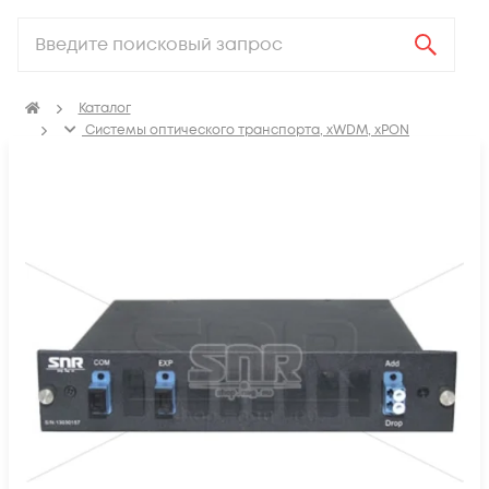
Каталог
Системы оптического транспорта, xWDM, xPON
Уплотнение CWDM/DWDM
Мультиплексоры ввода/вывода (OADM)