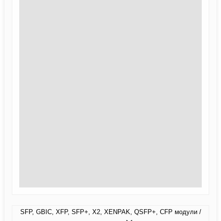
SFP, GBIC, XFP, SFP+, X2, XENPAK, QSFP+, CFP модули /