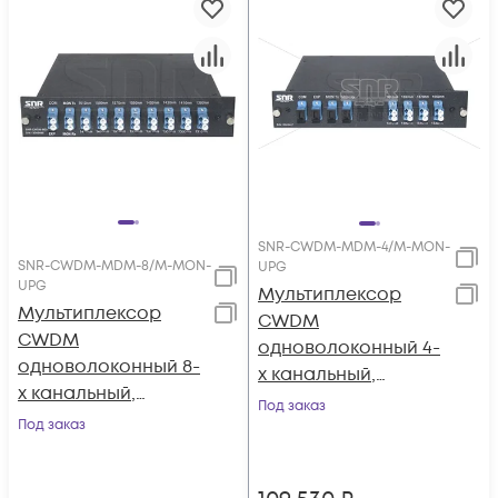
SNR-CWDM-MDM-4/M-MON-
SNR-CWDM-MDM-8/M-MON-
UPG
UPG
Мультиплексор
Мультиплексор
CWDM
CWDM
одноволоконный 4-
одноволоконный 8-
х канальный,
х канальный,
(trx:1610-1550, 1470-
Под заказ
(trx:1610-1390, 1470-
Под заказ
1530), Monitor, UPG
1310), Monitor, UPG