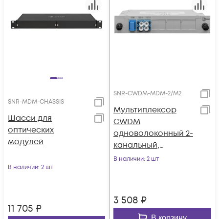
SNR-CWDM-MDM-2/M2
SNR-MDM-CHASSIS
Мультиплексор
Шасси для
CWDM
оптических
одноволоконный 2-
модулей
канальный,
(trx:1550/1530,
В наличии
: 2 шт
В наличии
: 2 шт
1570/1510), в
пластиковом слоте
3 508
₽
11 705
₽
В корзину