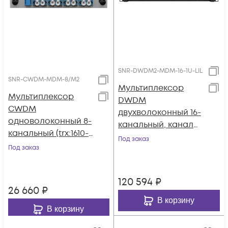
SNR-DWDM2-MDM-16-1U-LIL
SNR-CWDM-MDM-8/M2
Мультиплексор
Мультиплексор
DWDM
CWDM
двухволоконный 16-
одноволоконный 8-
канальный, каналы
канальный (trx:1610-
41~44, 46~49, 51~54,
Под заказ
1390, 1470-1310), в
Под заказ
56~59, 1U 19",
пластиковом слоте
пониженное
затухание
120 594
₽
26 660
₽
В корзину
В корзину