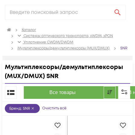
Каталог
Системы оптического транспорта, xWDM, xPON
Уплотнение CWDM/DWDM
Мультиплексоры/демультиплексоры (MUX/DMUX)
SNR
Мультиплексоры/демультиплексоры
(MUX/DMUX) SNR
По популярности
Все товары
В 
Очистить всё
Бренд
:
SNR