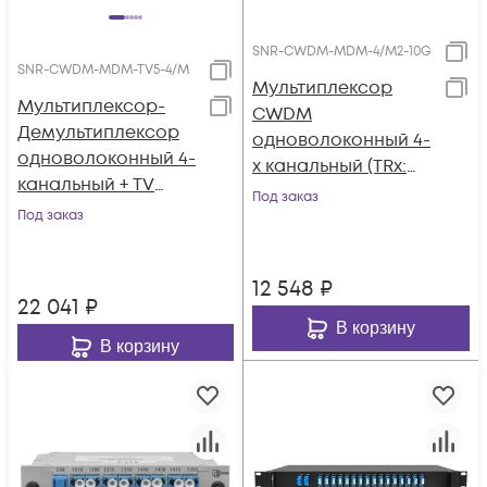
SNR-CWDM-MDM-4/M2-10G
SNR-CWDM-MDM-TV5-4/M
Мультиплексор
Мультиплексор-
CWDM
Демультиплексор
одноволоконный 4-
одноволоконный 4-
х канальный (TRx:
канальный + TV
1270, 1290, 1310, 1330,
Под заказ
канал 1550нм
Под заказ
1530, 1550, 1510,
1570нм)
12 548
₽
22 041
₽
В корзину
В корзину