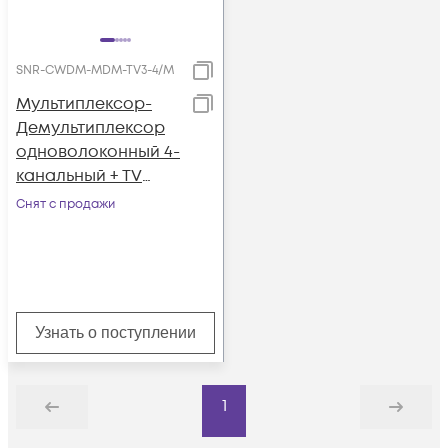
SNR-CWDM-MDM-TV3-4/M
Мультиплексор-
Демультиплексор
одноволоконный 4-
канальный + TV
канал 1310нм
Снят с продажи
Узнать о поступлении
1
Назад
Дальше