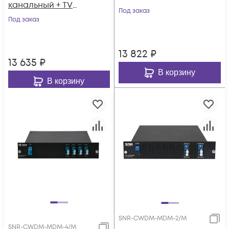
канальный + TV
канал 1310нм
Под заказ
канал 1550нм
Под заказ
13 822
₽
13 635
₽
В корзину
В корзину
SNR-CWDM-MDM-2/M
SNR-CWDM-MDM-4/M