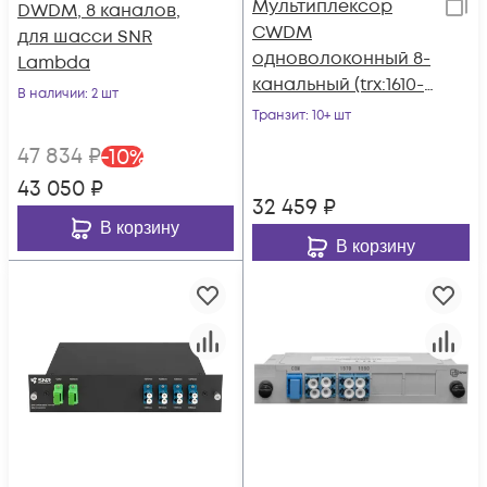
Мультиплексор
DWDM, 8 каналов,
CWDM
для шасси SNR
одноволоконный 8-
Lambda
канальный (trx:1610-
В наличии
: 2 шт
1390, 1470-1310)
Транзит
: 10+ шт
47 834
₽
-
10
%
43 050
₽
32 459
₽
В корзину
В корзину