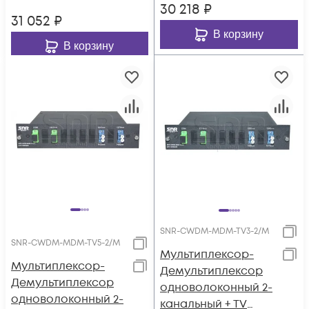
30 218
₽
31 052
₽
В корзину
В корзину
SNR-CWDM-MDM-TV3-2/M
SNR-CWDM-MDM-TV5-2/M
Мультиплексор-
Мультиплексор-
Демультиплексор
Демультиплексор
одноволоконный 2-
одноволоконный 2-
канальный + TV