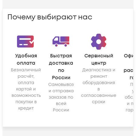
Почему выбирают нас
Удобная
Быстрая
Сервисный
Офи
оплата
доставка
центр
Безналичный
по
Диагностика и
рас
расчёт,
ремонт
России
га
оплата
оборудования
Самовывоз
По
картой и
в
и отправка
у
возможность
согласованные
заказов по
обсл
покупки в
сроки
всей
и п
кредит
России
гара