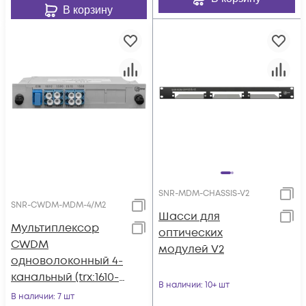
В корзину
SNR-MDM-CHASSIS-V2
SNR-CWDM-MDM-4/M2
Шасси для
Мультиплексор
оптических
CWDM
модулей V2
одноволоконный 4-
канальный (trx:1610-
В наличии
: 10+ шт
1550, 1470-1530), в
В наличии
: 7 шт