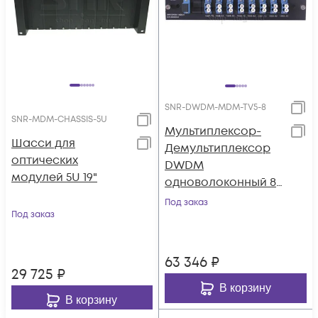
SNR-DWDM-MDM-TV5-8
SNR-MDM-CHASSIS-5U
Мультиплексор-
Шасси для
Демультиплексор
оптических
DWDM
модулей 5U 19"
одноволоконный 8-
канальный + TV
Под заказ
Под заказ
канал 1550 в шасси
63 346
₽
29 725
₽
В корзину
В корзину