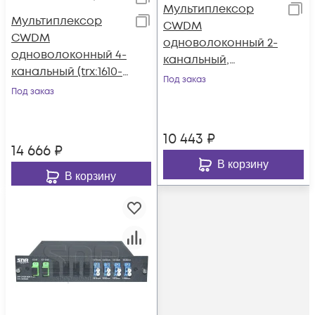
Мультиплексор
Мультиплексор
CWDM
CWDM
одноволоконный 2-
одноволоконный 4-
канальный,
канальный (trx:1610-
(trx:1550/1530,
Под заказ
1550, 1470-1530)
Под заказ
1570/1510)
10 443
₽
14 666
₽
В корзину
В корзину