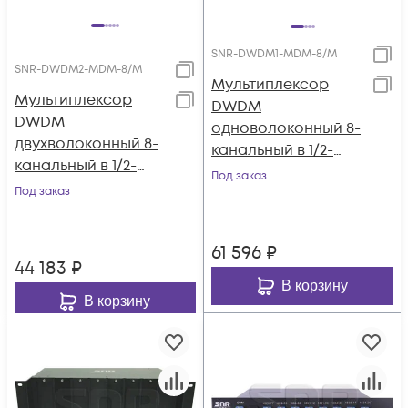
SNR-DWDM1-MDM-8/M
SNR-DWDM2-MDM-8/M
Мультиплексор
Мультиплексор
DWDM
DWDM
одноволоконный 8-
двухволоконный 8-
канальный в 1/2-
канальный в 1/2-
слоте
Под заказ
слоте
Под заказ
61 596
₽
44 183
₽
В корзину
В корзину