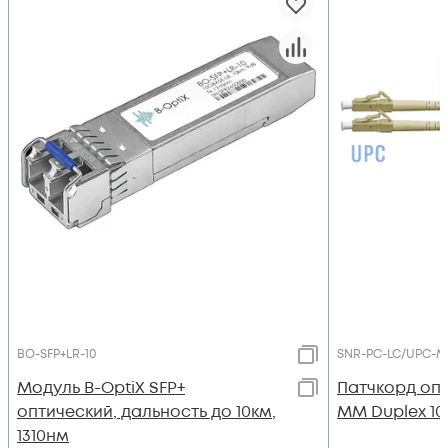
BO-SFP+LR-10
SNR-PC-LC/UPC-M
Модуль B-OptiX SFP+
Патчкорд оп
оптический, дальность до 10км,
MM Duplex 10
1310нм