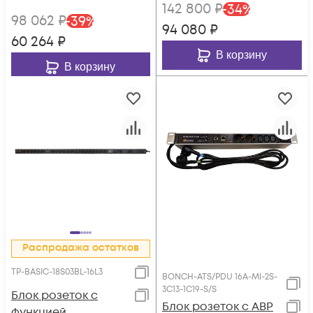
142 800
₽
-
34
%
и 3xC19 с
98 062
₽
-
39
%
фиксаторами, шнур
94 080
₽
60 264
₽
питания 3 м с
В корзину
IEC60309 32A 3P+N+E
В корзину
Распродажа остатков
TP-BASIC-18S03BL-16L3
BONCH-ATS/PDU 16A-MI-2S-
3C13-1C19-S/S
Блок розеток с
Блок розеток с АВР
функцией