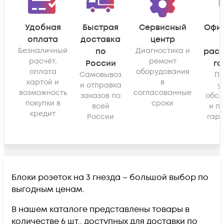
Удобная
Быстрая
Сервисный
Офи
оплата
доставка
центр
Безналичный
по
Диагностика и
рас
расчёт,
ремонт
России
га
оплата
оборудования
Самовывоз
По
картой и
в
и отправка
у
возможность
согласованные
заказов по
обсл
покупки в
сроки
всей
и п
кредит
России
гара
Блоки розеток на 3 гнезда – большой выбор по
выгодным ценам.
В нашем каталоге представлены товары в
количестве 6 шт., доступных для доставки по