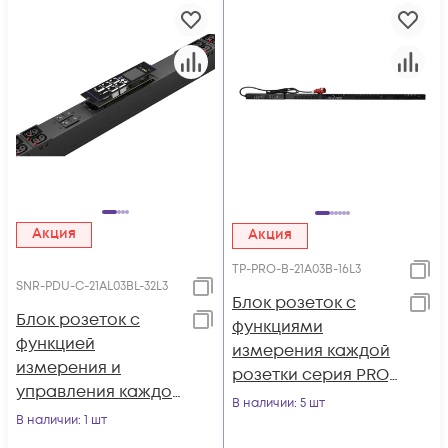
Акция
Акция
TP-PRO-B-21A03B-16L3
SNR-PDU-C-21AL03BL-32L3
Блок розеток с
Блок розеток с
функциями
функцией
измерения каждой
измерения и
розетки серия PRO,
управления каждой
21xC13, 3xC19, вход
В наличии
: 5 шт
розеткой серии
В наличии
: 1 шт
IEC60309 3x16A
SNR тип C на 21хC13
(3P+N+PE)