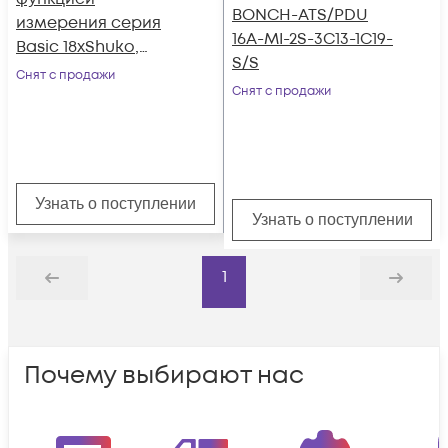
BONCH-ATS/PDU
измерения серия
16A-MI-2S-3C13-1C19-
Basic 18хShuko,
S/S
3хC19 с замком,
Снят с продажи
Снят с продажи
вход IEC60309 (16A
380 В 3P+N+PE)
Узнать о поступлении
Узнать о поступлении
1
Назад
Дальше
Почему выбирают нас