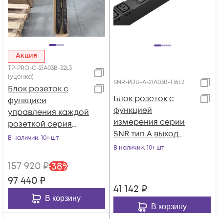
Акция
TP-PRO-С-21A03B-32L3
(уценка)
SNR-PDU-A-21A03B-T16L3
Блок розеток с
Блок розеток с
функцией
функцией
управления каждой
измерения серии
розеткой серия
SNR тип A выход
PRO, 21xC13, 3xC19,
В наличии
: 10+ шт
21*C13 и 3*C19 вход
вход IEC60309 3*32A
В наличии
: 10+ шт
клеммный
(3P+N+PE)
157 920
₽
-
38
%
терминал 16A
97 440
₽
41 142
₽
В корзину
В корзину