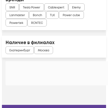
SNR
Tesla Power
Cablexpert
Elemy
Lanmaster
Bonch
TLK
Power cube
Powertek
RCNTEC
Наличие в филиалах
Екатеринбург
Москва