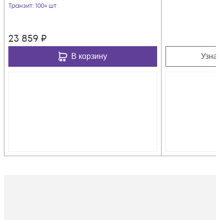
Транзит
: 100+ шт
23 859
₽
В корзину
Узна