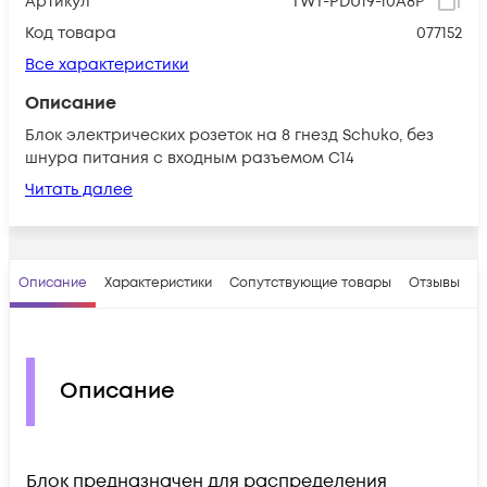
Артикул
TWT-PDU19-10A8P
Код товара
077152
Все характеристики
Описание
Блок электрических розеток на 8 гнезд Schuko, без
шнура питания с входным разъемом С14
Читать далее
Описание
Характеристики
Сопутствующие товары
Отзывы
В
Описание
Блок предназначен для распределения