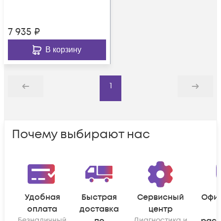
розетками и
пигтейлами)
7 935
₽
В корзину
1
Назад
Дальше
Почему выбирают нас
Удобная
Быстрая
Сервисный
Офи
оплата
доставка
центр
Безналичный
Диагностика и