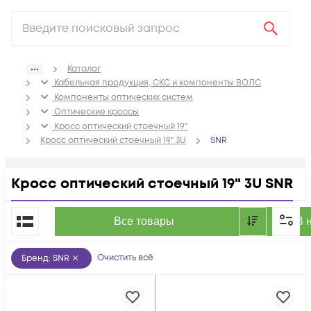
Каталог
Кабельная продукция, СКС и компоненты ВОЛС
Компоненты оптических систем
Оптические кроссы
Кросс оптический стоечный 19"
Кросс оптический стоечный 19" 3U
SNR
Кросс оптический стоечный 19" 3U SNR
По популярности
Все товары
В 
Очистить всё
Бренд
:
SNR