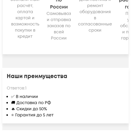
по
рас
расчёт,
ремонт
России
га
оплата
оборудования
Самовывоз
По
картой и
в
и отправка
у
возможность
согласованные
заказов по
обсл
покупки в
сроки
всей
и п
кредит
России
гара
Наши преимущества
Ответов:
1
✅ В наличии
🚚 Доставка по РФ
🔥 Скидки до 50%
⭐ Гарантия до 5 лет