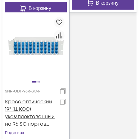
В корзину
В корзину
SNR-ODF-96R-SC-P
Кросс оптический
19" (ШКОС)
укомплектованный
на 96 SC портов
(комплект с
Под заказ