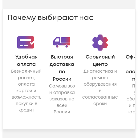
Почему выбирают нас
Удобная
Быстрая
Сервисный
Офи
оплата
доставка
центр
Безналичный
по
Диагностика и
рас
расчёт,
ремонт
России
га
оплата
оборудования
Самовывоз
По
картой и
в
и отправка
у
возможность
согласованные
заказов по
обсл
покупки в
сроки
всей
и п
кредит
России
гара