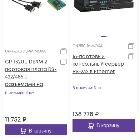
CN2510-16 MOXA
CP-132UL-DB9M MOXA
16-портовый
CP-132UL-DB9M 2-
консольный сервер
портовая плата RS-
RS-232 в Ethernet
422/485 с
разъемами на
В наличии
: 3 шт
кабеле DB9 MOXA
В наличии
: 5 шт
138 778
₽
11 752
₽
В корзину
В корзину