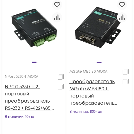
MGate MB3180 MOXA
NPort 5230-T MOXA
Преобразователь
NPort 5230-T 2-
MGate MB3180 1-
портовый
портовый
преобразователь
преобразователь
RS-232 + RS-422/485 в
Modbus RTU/ASCII
В наличии
: 100+ шт
Ethernet с
В наличии
: 10+ шт
(RS-232/422/485) в
расширенным
Modbus TCP
диапазоном