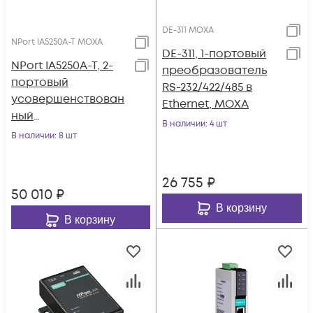
DE-311 MOXA
NPort IA5250A-T MOXA
DE-311, 1-портовый
NPort IA5250A-T, 2-
преобразователь
портовый
RS-232/422/485 в
усовершенствован
Ethernet, MOXA
ный
В наличии
: 4 шт
преобразователь
В наличии
: 8 шт
RS-232/422/485 в
Ethernet с
26 755
₽
расширенным
50 010
₽
диапазоном
В корзину
температур, MOXA
В корзину