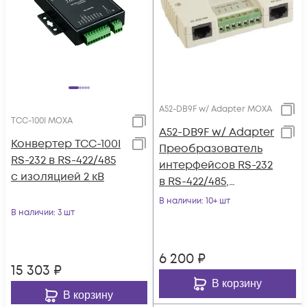
A52-DB9F w/ Adapter MOXA
TCC-100I MOXA
A52-DB9F w/ Adapter
Конвертер TCC-100I
Преобразователь
RS-232 в RS-422/485
интерфейсов RS-232
c изоляцией 2 кВ
в RS-422/485,
разъем DB9 MOXA
В наличии
: 10+ шт
В наличии
: 3 шт
6 200
₽
15 303
₽
В корзину
В корзину