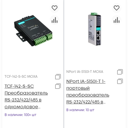
NPort IA-5150I-T MOXA
TCF-142-S-SC MOXA
NPort IA-5150I-T 1-
TCF-142-S-SC
портовый
Преобразователь
преобразователь
RS-232/422/485 в
RS-232/422/485 в
одномодовое
Ethernet с
В наличии
: 10 шт
оптоволокно MOXA
В наличии
: 100+ шт
изоляцией 2 КВ, с
расширенным