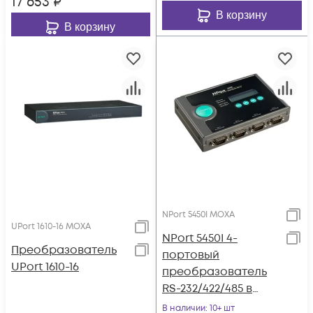
17 653
₽
В корзину
В корзину
NPort 5450I MOXA
UPort 1610-16 MOXA
NPort 5450I 4-
Преобразователь
портовый
UPort 1610-16
преобразователь
RS-232/422/485 в
Ethernet c
В наличии
: 10+ шт