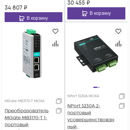
30 455
₽
температур
34 807
₽
В корзину
В корзину
NPort 5230A MOXA
MGate MB3170-T MOXA
NPort 5230A 2-
Преобразователь
портовый
MGate MB3170-T 1-
усовершенствован
портовый
ный