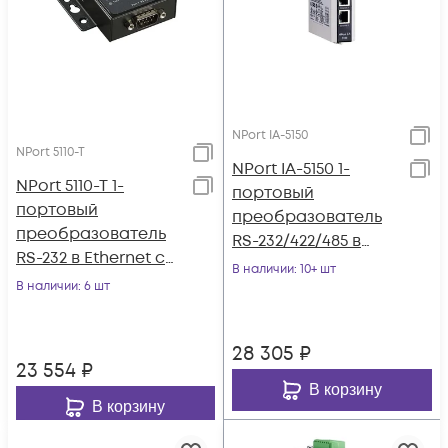
NPort IA-5150
NPort 5110-T
NPort IA-5150 1-
NPort 5110-T 1-
портовый
портовый
преобразователь
преобразователь
RS-232/422/485 в
RS-232 в Ethernet с
Ethernet MOXA
В наличии
: 10+ шт
расширенным
В наличии
: 6 шт
диапазоном
температур MOXA
28 305
₽
23 554
₽
В корзину
В корзину