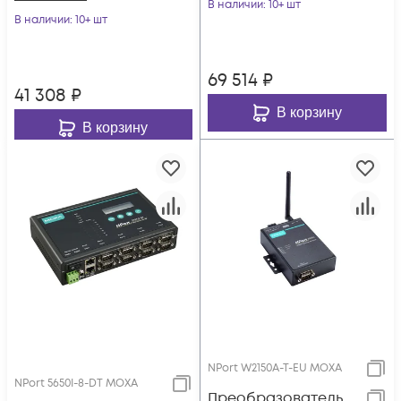
Ethernet
В наличии
: 10+ шт
возможностью
В наличии
: 10+ шт
питания через
Ethernet (PoE,
69 514
₽
стандарт IEEE
41 308
₽
802.3af) с
В корзину
расширенным
В корзину
диапазоном
NPort W2150A-T-EU MOXA
NPort 5650I-8-DT MOXA
Преобразователь