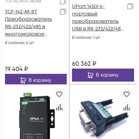
TCF-142-M-ST MOXA
UPort 1450I 4-
TCF-142-M-ST
портовый
Преобразователь
преобразователь
RS-232/422/485 в
USB в RS-232/422/485
многомодовое
с изоляцией 2 КВ
В наличии
: 1 шт
оптоволокно MOXA
В наличии
: 6 шт
MOXA
60 362
₽
19 404
₽
В корзину
В корзину