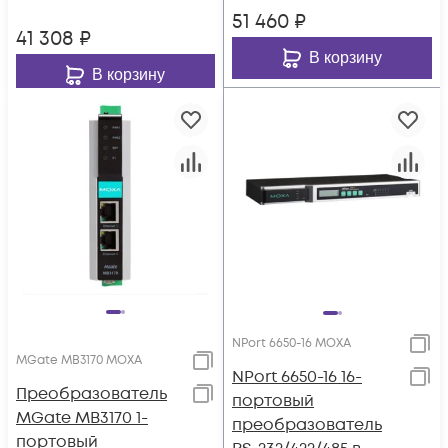
диапазоном
51 460
₽
температур MOXA
41 308
₽
В корзину
В корзину
NPort 6650-16 MOXA
MGate MB3170 MOXA
NPort 6650-16 16-
Преобразователь
портовый
MGate MB3170 1-
преобразователь
портовый