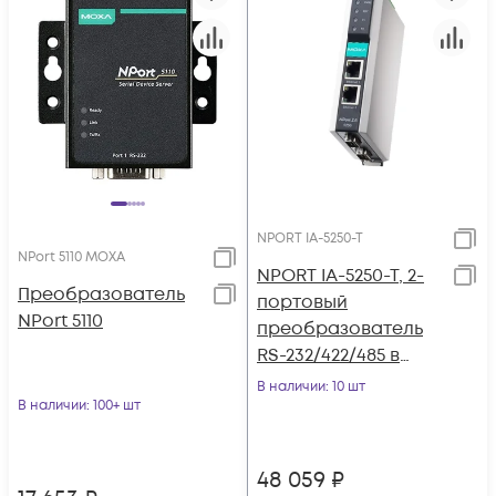
NPORT IA-5250-T
NPort 5110 MOXA
NPORT IA-5250-T, 2-
Преобразователь
портовый
NPort 5110
преобразователь
RS-232/422/485 в
Ethernet с
В наличии
: 10 шт
В наличии
: 100+ шт
расширенным
диапазоном
температур, MOXA
48 059
₽