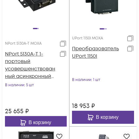
UPort 1150I MOXA
NPort 5130A-T MOXA
Преобразователь
NPort 5130A-T 1-
UPort 1150I
портовый
усовершенствован
ный асинхронный
В наличии
: 1 шт
сервер RS-422/485 в
В наличии
: 5 шт
Ethernet с
расширенным
18 953
₽
диапазоном
25 655
₽
температур MOXA
В корзину
В корзину