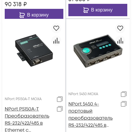
MOXA
90 318
₽
В корзину
В корзину
NPort 5450 MOXA
NPort P5150A-T MOXA
NPort 5450 4-
NPort P5150A-T
портовый
Преобразователь
преобразователь
RS-232/422/485 в
RS-232/422/485 в
Ethernet с