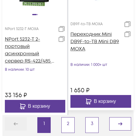
DB9F-to-TB MOXA
NPort 5232-T MOXA
Переходник Mini
NPort 5232-T 2-
DB9F-to-TB Mini DB9
портовый
MOXA
асинхронный
сервер RS-422/485 в
В наличии
: 1 000+ шт
Ethernet с
В наличии
: 10 шт
расширенным
диапазоном
1 650
₽
температур MOXA
33 156
₽
В корзину
В корзину
1
2
3
Назад
Дальше