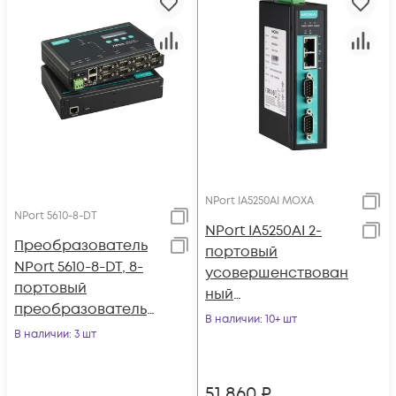
NPort IA5250AI MOXA
NPort 5610-8-DT
NPort IA5250AI 2-
Преобразователь
портовый
NPort 5610-8-DT, 8-
усовершенствован
портовый
ный
преобразователь
преобразователь
В наличии
: 10+ шт
RS-232 в Ethernet в
В наличии
: 3 шт
RS-232/422/485 в
настольном
Ethernet с
исполнении
изоляцией 2 КВ
51 860
₽