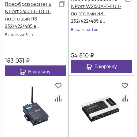
Преобразователь
NPort W2150A-T-EU 1-
NPort 5650I-8-DT 8-
портовый RS-
портовый RS-
232/422/485 в
232/422/485 в
беспроводный
В наличии
: 1 шт
Ethernet в
В наличии
: 5 шт
Ethernet Wi-Fi IEEE
настольном
802.11a/b/g/n c
исполнении c
расширенным
54 810
₽
изоляцией 2 КВ
диапазоном
153 031
₽
MOXA
температур
В корзину
В корзину