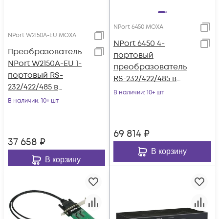
NPort 6450 MOXA
NPort W2150A-EU MOXA
NPort 6450 4-
Преобразователь
портовый
NPort W2150A-EU 1-
преобразователь
портовый RS-
RS-232/422/485 в
232/422/485 в
Ethernet с
В наличии
: 10+ шт
беспроводный
В наличии
: 10+ шт
расширенным
Ethernet Wi-Fi IEEE
набором функций
802.11a/b/g/n
MOXA
69 814
₽
37 658
₽
В корзину
В корзину