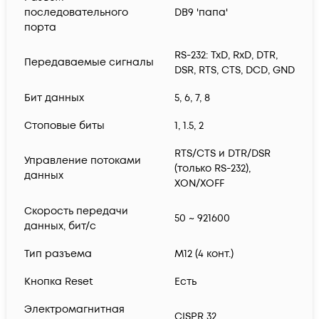
последовательного
DB9 'папа'
порта
RS-232: TxD, RxD, DTR,
Передаваемые сигналы
DSR, RTS, CTS, DCD, GND
Бит данных
5, 6, 7, 8
Стоповые биты
1, 1.5, 2
RTS/CTS и DTR/DSR
Управление потоками
(только RS-232),
данных
XON/XOFF
Скорость передачи
50 ~ 921600
данных, бит/с
Тип разъема
M12 (4 конт.)
Кнопка Reset
Есть
Электромагнитная
CISPR 32