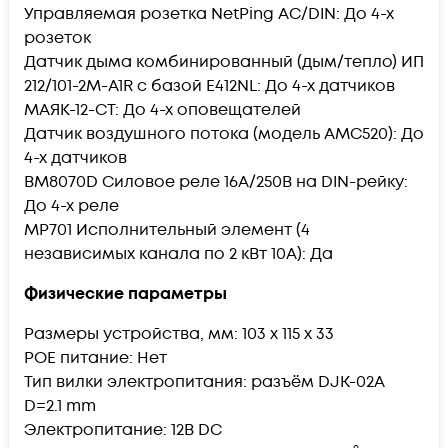
Управляемая розетка NetPing AC/DIN: До 4-х
розеток
Датчик дыма комбинированный (дым/тепло) ИП
212/101-2М-A1R с базой Е412NL: До 4-х датчиков
МАЯК-12-СТ: До 4-х оповещателей
Датчик воздушного потока (модель АМС520): До
4-х датчиков
BM8070D Силовое реле 16А/250В на DIN-рейку:
До 4-х реле
MP701 Исполнительный элемент (4
независимых канала по 2 кВт 10А): Да
Физические параметры
Размеры устройства, мм: 103 х 115 х 33
POE питание: Нет
Тип вилки электропитания: разъём DJK-02A
D=2.1 mm
Электропитание: 12В DC