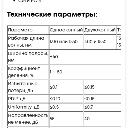
Сети PON.
Технические параметры:
Параметр
Однооконный
Двухоконный
Тре
Рабочая длина
1310,
1310 или 1550
1310 и 1550
волны, нм
1550
Ширина полосы,
±40
нм
Коэффициент
1 ∼ 50
деления, %
Избыточные
≤0.1
≤0.15
потери, дБ
PDL*, дБ
≤0.10
≤0.15
Uniformity, дБ
≤0.5
≤0.7
Направленность
55
40
не менее, дБ