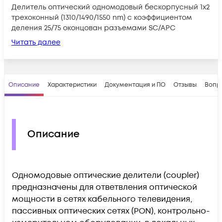
Делитель оптический одномодовый бескорпусный 1х2
трехоконный (1310/1490/1550 nm) с коэффициентом
деления 25/75 оконцован разъемами SC/APC
Читать далее
Описание
Характеристики
Документация и ПО
Отзывы
Вопр
Описание
Одномодовые оптические делители (coupler)
предназначены для ответвления оптической
мощности в сетях кабельного телевидения,
пассивных оптических сетях (PON), контрольно-