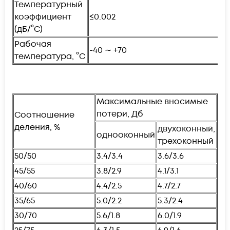
Температурный
коэффициент
≤0.002
(дБ/°С)
Рабочая
-40 ∼ +70
температура, °С
Максимальные вносимые
потери, Дб
Соотношение
деления, %
двухоконный,
однооконный
трехоконный
50/50
3.4/3.4
3.6/3.6
45/55
3.8/2.9
4.1/3.1
40/60
4.4/2.5
4.7/2.7
35/65
5.0/2.2
5.3/2.4
30/70
5.6/1.8
6.0/1.9