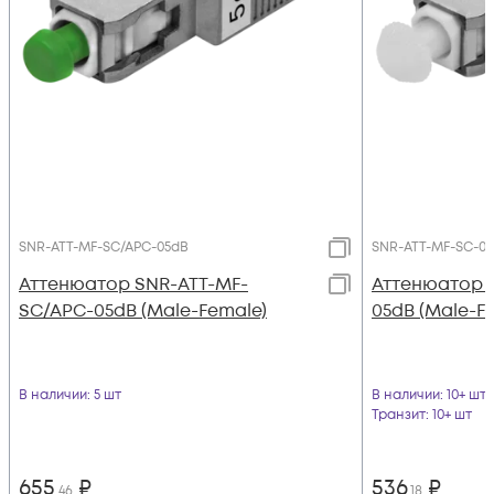
SNR-ATT-MF-SC/APC-05dB
SNR-ATT-MF-SC-0
Аттенюатор SNR-ATT-MF-
Аттенюатор 
SC/APC-05dB (Male-Female)
05dB (Male-F
В наличии
: 5 шт
В наличии
: 10+ шт
Транзит
: 10+ шт
655
₽
536
₽
,46
,18