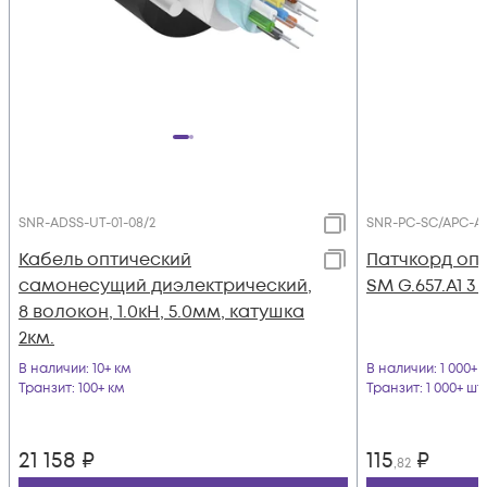
SNR-ADSS-UT-01-08/2
SNR-PC-SC/APC-A
Кабель оптический
Патчкорд оп
самонесущий диэлектрический,
SM G.657.A1 3
8 волокон, 1.0кН, 5.0мм, катушка
2км.
В наличии
: 10+ км
В наличии
: 1 000+ 
Транзит
: 100+ км
Транзит
: 1 000+ шт
21 158
₽
115
₽
,82