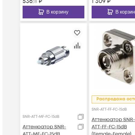
536
₽
1 309
₽
,18
В корзину
В корзин
Распродажа ост
SNR-ATT-FF-FC-15dB
SNR-ATT-MF-FC-15dB
Аттенюатор SNR-
Аттенюатор SNR-
ATT-FF-FC-15dB
ATT-MF-FC-15dB
(Female-Female)