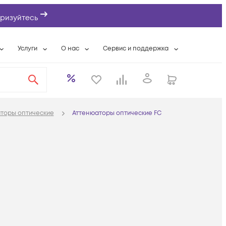
ризуйтесь
Услуги
О нас
Сервис и поддержка
ты
Выкуп сетевого оборудования
О компании
Гарантийное обслуживание
Системная интеграция
Контактная информация
Контакты сервисных центров
ты с физлицами
Wi-Fi «под ключ»
Банковские реквизиты
Сервисные контракты
торы оптические
Аттенюаторы оптические FC
вки
Бесплатная намотка оптического кабеля
Аккредитация ИТ
Сервисный центр
бслуживание
Партнеры
Техническая поддержка
а
Вакансии
Условия оказания услуг
еты
Новости
ы