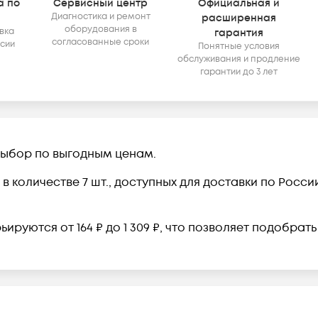
а по
Сервисный центр
Официальная и
Диагностика и ремонт
расширенная
оборудования в
вка
гарантия
согласованные сроки
ссии
Понятные условия
обслуживания и продление
гарантии до 3 лет
выбор по выгодным ценам.
в количестве 7 шт., доступных для доставки по Росс
ируются от 164 ₽ до 1 309 ₽, что позволяет подобрат