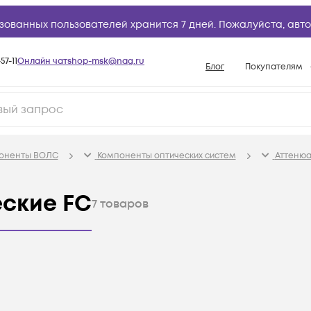
зованных пользователей хранится 7 дней. Пожалуйста,
авто
57-11
Онлайн чат
shop-msk@nag.ru
Блог
Покупателям
Способы опла
Документы
Политика рабо
поненты ВОЛС
Компоненты оптических систем
Аттенюа
Условия доста
Гарантийное о
ские FC
7
товаров
Возврат товар
Вопросы и отв
База знаний
Конфигуратор