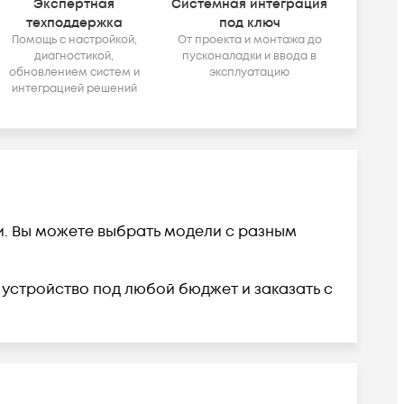
Экспертная
Системная интеграция
техподдержка
под ключ
Помощь с настройкой,
От проекта и монтажа до
диагностикой,
пусконаладки и ввода в
обновлением систем и
эксплуатацию
интеграцией решений
ии. Вы можете выбрать модели с разным
ь устройство под любой бюджет и заказать с