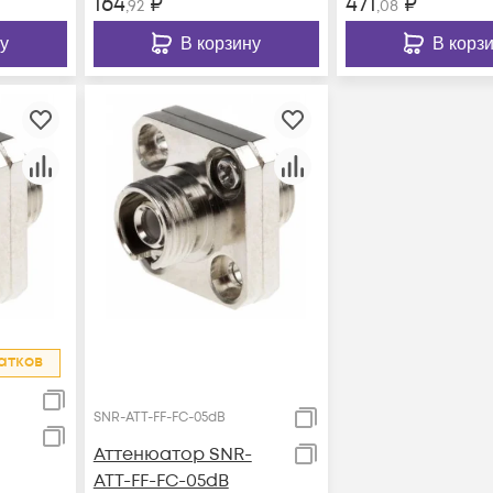
164
₽
471
₽
,92
,08
у
В корзину
В корз
атков
SNR-ATT-FF-FC-05dB
Аттенюатор SNR-
ATT-FF-FC-05dB