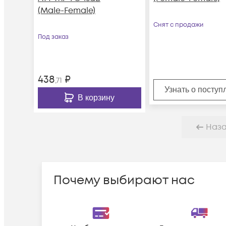
(Male-Female)
Снят с продажи
Под заказ
438
₽
,71
Узнать о поступ
В корзину
Наз
Почему выбирают нас