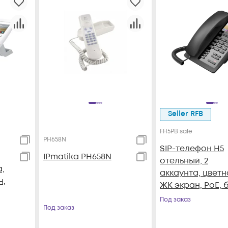
Seller RFB
FH5PB sale
PH658N
SIP-телефон H5
IPmatika PH658N
отельный, 2
а,
аккаунта, цветн
н,
ЖК экран, PoE, 
б/п
Под заказ
Под заказ