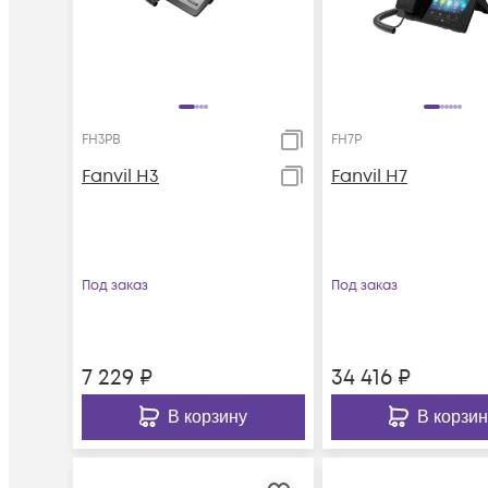
FH3PB
FH7P
Fanvil H3
Fanvil H7
Под заказ
Под заказ
7 229
₽
34 416
₽
В корзину
В корзин