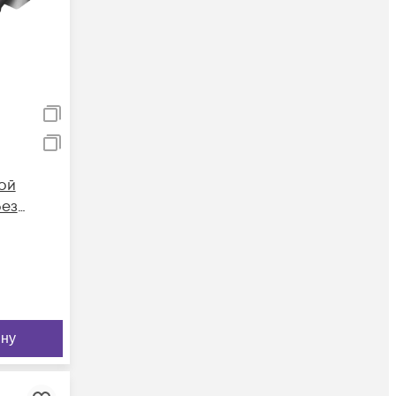
ой
без
ину