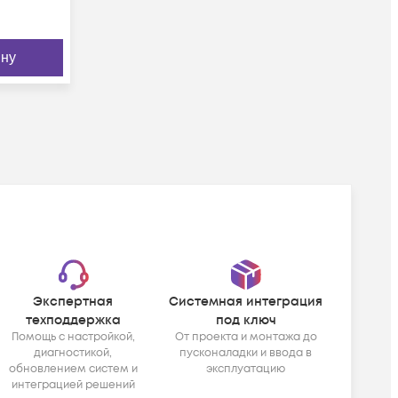
ину
Экспертная
Системная интеграция
техподдержка
под ключ
Помощь с настройкой,
От проекта и монтажа до
диагностикой,
пусконаладки и ввода в
обновлением систем и
эксплуатацию
интеграцией решений