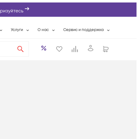
ризуйтесь
Услуги
О нас
Сервис и поддержка
ты
Выкуп сетевого оборудования
О компании
Гарантийное обслуживание
Системная интеграция
Контактная информация
Контакты сервисных центров
ты с физлицами
Wi-Fi «под ключ»
Банковские реквизиты
Сервисные контракты
вки
Бесплатная намотка оптического кабеля
Аккредитация ИТ
Сервисный центр
бслуживание
Партнеры
Техническая поддержка
а
Вакансии
Условия оказания услуг
еты
Новости
ы