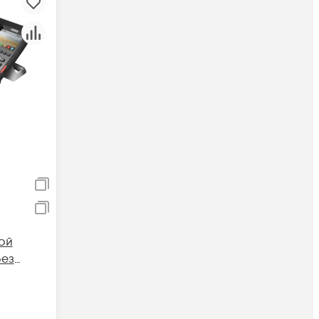
ой
без