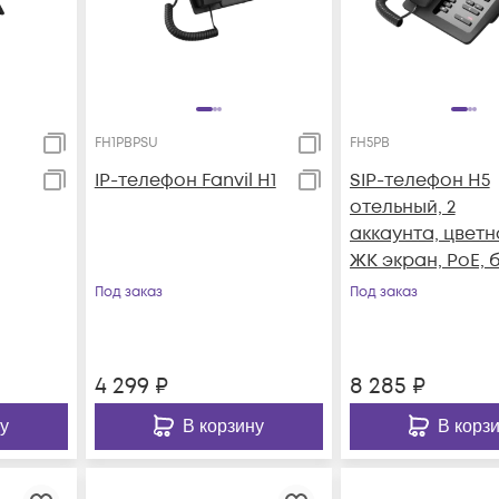
FH1PBPSU
FH5PB
IP-телефон Fanvil H1
SIP-телефон H5
отельный, 2
аккаунта, цветн
ЖК экран, PoE, 
б/п
Под заказ
Под заказ
4 299
₽
8 285
₽
у
В корзину
В корз