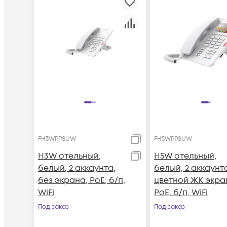
FH3WPPSUW
FH5WPPSUW
H3W отельный,
H5W отельный,
белый, 2 аккаунта,
белый, 2 аккаунт
без экрана, PoE, б/п,
цветной ЖК экра
WiFi
PoE, б/п, WiFi
Под заказ
Под заказ