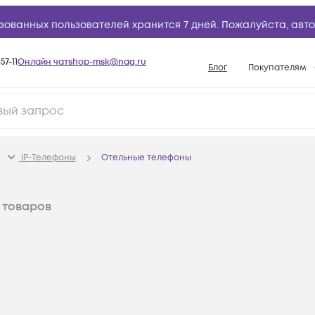
зованных пользователей хранится 7 дней. Пожалуйста,
авто
57-11
Онлайн чат
shop-msk@nag.ru
Блог
Покупателям
Способы опла
Документы
Политика рабо
IP-Телефоны
Отельные телефоны
Условия доста
Гарантийное о
товаров
Возврат товар
Вопросы и отв
База знаний
Конфигуратор