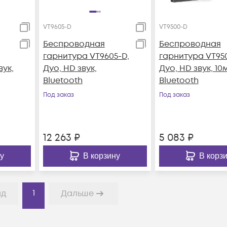
VT9605-D
VT9500-D
Беспроводная
Беспроводная
гарнитура VT9605-D,
гарнитура VT95
вук,
Дуо, HD звук,
Дуо, HD звук, 10
Bluetooth
Bluetooth
Под заказ
Под заказ
12 263
₽
5 083
₽
у
В корзину
В корз
1
ад
Дальше