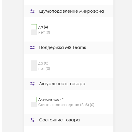
Шумоподавление микрофона
да (4)
нет (0)
Поддержка MS Teams
да (0)
нет (0)
Актуальность товара
Актуальное (4)
Снято с производства (EoS) (0)
Состояние товара