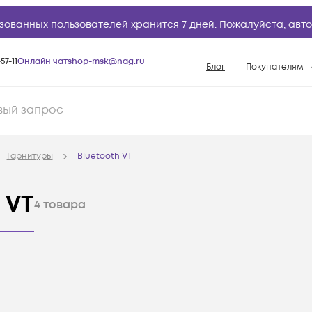
зованных пользователей хранится 7 дней. Пожалуйста,
авто
57-11
Онлайн чат
shop-msk@nag.ru
Блог
Покупателям
Способы опла
Документы
Политика рабо
Гарнитуры
Bluetooth VT
Условия доста
Гарантийное о
 VT
4
товара
Возврат товар
Вопросы и отв
База знаний
Конфигуратор