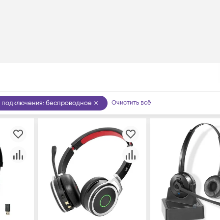
Очистить всё
п подключения
:
беспроводное