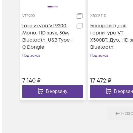
VT9200
X300BT-D
Гарнитура VT9200,
Беспроводная
Моно, HD звук, 30м
гарнитура VT
Bluetooth, USB Type-
X300BT, Дуо, HD з
C Dongle
Bluetooth_
Под заказ
Под заказ
7 140
₽
17 472
₽
В корзину
В корзин
Наз