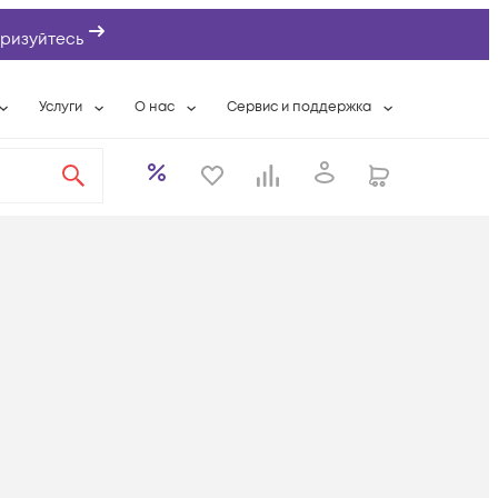
ризуйтесь
Услуги
О нас
Сервис и поддержка
ты
Выкуп сетевого оборудования
О компании
Гарантийное обслуживание
Системная интеграция
Контактная информация
Контакты сервисных центров
ты с физлицами
Wi-Fi «под ключ»
Банковские реквизиты
Сервисные контракты
вки
Бесплатная намотка оптического кабеля
Аккредитация ИТ
Сервисный центр
бслуживание
Партнеры
Техническая поддержка
а
Вакансии
Условия оказания услуг
еты
Новости
ы