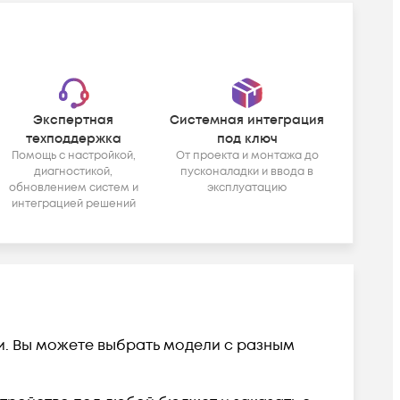
Экспертная
Системная интеграция
техподдержка
под ключ
Помощь с настройкой,
От проекта и монтажа до
диагностикой,
пусконаладки и ввода в
обновлением систем и
эксплуатацию
интеграцией решений
ии. Вы можете выбрать модели с разным