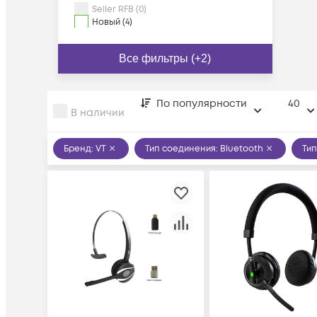
Seller RFB (0)
Новый (4)
Все фильтры (+2)
По популярности
40
В наличии
Бренд
:
VT
Тип соединения
:
Bluetooth
Ти