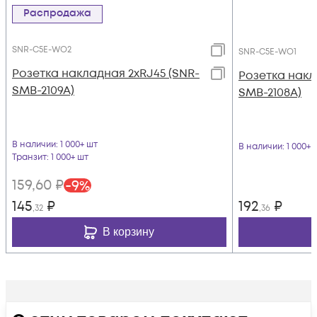
Распродажа
SNR-C5E-WO2
SNR-C5E-WO1
Розетка накладная 2хRJ45 (SNR-
Розетка накл
SMB-2109A)
SMB-2108A)
В наличии
: 1 000+ шт
В наличии
: 1 000+ 
Транзит
: 1 000+ шт
159
,60
₽
-
9
%
145
₽
192
₽
,32
,36
В корзину