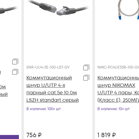
SNR-UU4-5E-100-LST-GY
NMC-PC4UE55B-100-G
й
Коммутационный
Коммутационн
шнур U/UTP 4-х
шнур NIKOMAX
.0м
парный cat.5e 10.0м
U/UTP 4 пары, Ка
рый
LSZH standart серый
(Класс E), 250МГ
2хRJ45/8P8C, T56
В наличии
: 100+ шт
В наличии
: 10+ шт
заливной, с
защитой защелк
многожильный, 
756
₽
1 819
₽
серый, 10м