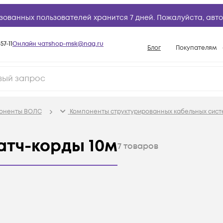
зованных пользователей хранится 7 дней. Пожалуйста,
авто
57-11
Онлайн чат
shop-msk@nag.ru
Блог
Покупателям
Способы опла
Документы
Политика рабо
поненты ВОЛС
Компоненты структурированных кабельных сист
Условия доста
Гарантийное о
атч-корды 10м
7
товаров
Возврат товар
Вопросы и отв
База знаний
Конфигуратор