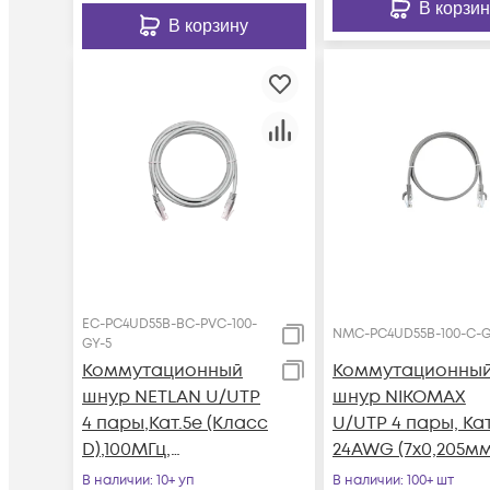
В корзин
В корзину
EC-PC4UD55B-BC-PVC-100-
NMC-PC4UD55B-100-C-
GY-5
Коммутационный
Коммутационны
шнур NETLAN U/UTP
шнур NIKOMAX
4 пары,Кат.5е (Класс
U/UTP 4 пары, Кат
D),100МГц,
24AWG (7х0,205мм
2хRJ45/8P8C, T568B,
LSZH нг(А)-HFLTx,
В наличии
: 10+ уп
В наличии
: 100+ шт