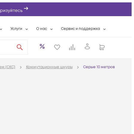
ризуйтесь
Услуги
О нас
Сервис и поддержка
ты
Выкуп сетевого оборудования
О компании
Гарантийное обслуживание
Системная интеграция
Контактная информация
Контакты сервисных центров
ты с физлицами
Wi-Fi «под ключ»
Банковские реквизиты
Сервисные контракты
ем (СКС)
Коммутационные шнуры
Серые 10 метров
вки
Бесплатная намотка оптического кабеля
Аккредитация ИТ
Сервисный центр
бслуживание
Партнеры
Техническая поддержка
а
Вакансии
Условия оказания услуг
еты
Новости
ы