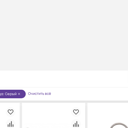
Очистить всё
да
:
Серый