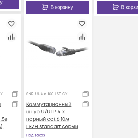
у
В корзину
В корз
GY
SNR-UU4-6-100-LST-GY
й
Коммутационный
шнур U/UTP 4-х
.5е,
парный cat.6 10м
),
LSZH standart серый
Под заказ