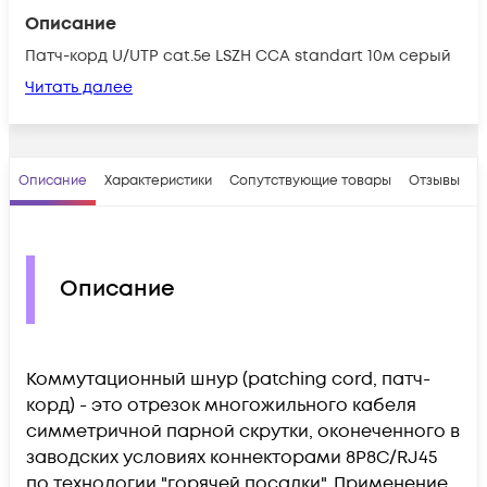
Описание
Патч-корд U/UTP cat.5e LSZH CCA standart 10м серый
Читать далее
Описание
Характеристики
Сопутствующие товары
Отзывы
В
Описание
Коммутационный шнур (patching cord, патч-
корд) - это отрезок многожильного кабеля
симметричной парной скрутки, оконеченного в
заводских условиях коннекторами 8P8C/RJ45
по технологии "горячей посадки". Применение