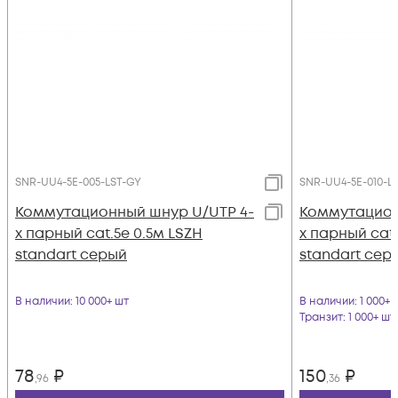
SNR-UU4-5E-005-LST-GY
SNR-UU4-5E-010-L
Коммутационный шнур U/UTP 4-
Коммутацион
х парный cat.5e 0.5м LSZH
х парный cat.
standart серый
standart сер
В наличии
: 10 000+ шт
В наличии
: 1 000+ 
Транзит
: 1 000+ шт
78
₽
150
₽
,96
,36