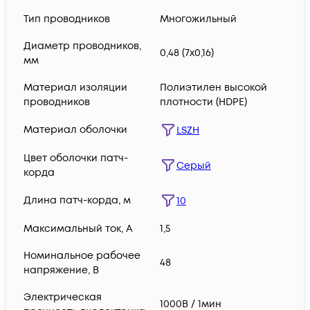
Тип проводников
Многожильный
Диаметр проводников,
0,48 (7х0,16)
мм
Материал изоляции
Полиэтилен высокой
проводников
плотности (HDPE)
Материал оболочки
LSZH
Цвет оболочки патч-
Серый
корда
Длина патч-корда, м
10
Максимальный ток, А
1,5
Номинальное рабочее
48
напряжение, В
Электрическая
1000В / 1мин