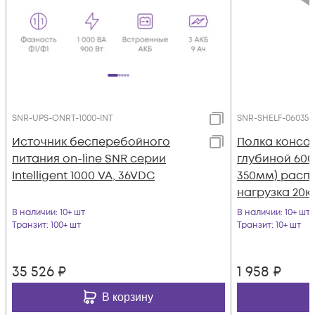
SNR-UPS-ONRT-1000-INT
SNR-SHELF-06035
Источник бесперебойного
Полка консо
питания on-line SNR серии
глубиной 600
Intelligent 1000 VA, 36VDC
350мм) расп
нагрузка 20кг
SHELF-06035-
В наличии
: 10+ шт
В наличии
: 10+ шт
Транзит
: 100+ шт
Транзит
: 10+ шт
35 526
₽
1 958
₽
В корзину