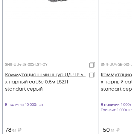
SNR-UU4-5E-005-LST-GY
SNR-UU4-5E-010-L
Коммутационный шнур U/UTP 4-
Коммутацион
х парный cat.5e 0.5м LSZH
х парный cat.
standart серый
standart сер
В наличии
: 10 000+ шт
В наличии
: 1 000+ 
Транзит
: 1 000+ шт
78
₽
150
₽
,96
,36