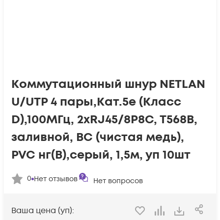
Коммутационный шнур NETLAN
U/UTP 4 пары,Кат.5е (Класс
D),100МГц, 2хRJ45/8P8C, T568B,
заливной, BC (чистая медь),
PVC нг(B),серый, 1,5м, уп 10шт
0
Нет отзывов
Нет вопросов
Ваша цена (уп):