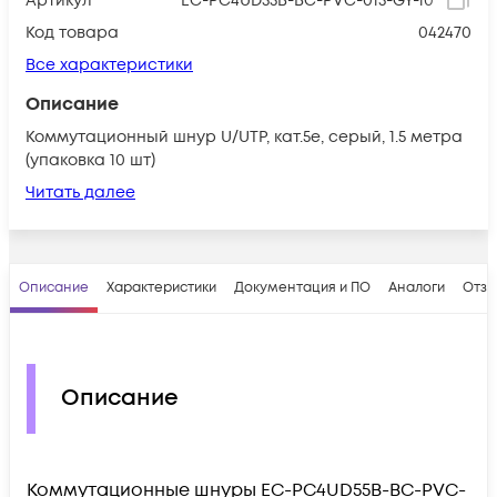
Артикул
EC-PC4UD55B-BC-PVC-015-GY-10
Код товара
042470
Все характеристики
Описание
Коммутационный шнур U/UTP, кат.5е, серый, 1.5 метра
(упаковка 10 шт)
Читать далее
Описание
Характеристики
Документация и ПО
Аналоги
Отз
Описание
Коммутационные шнуры
EC-PC4UD55B-BC-PVC-