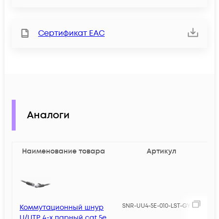
Сертификат ЕАС
Аналоги
Наименование товара
Артикул
1
SNR-UU4-5E-010-LST-GY
Коммутационный шнур
U/UTP 4-х парный cat.5e