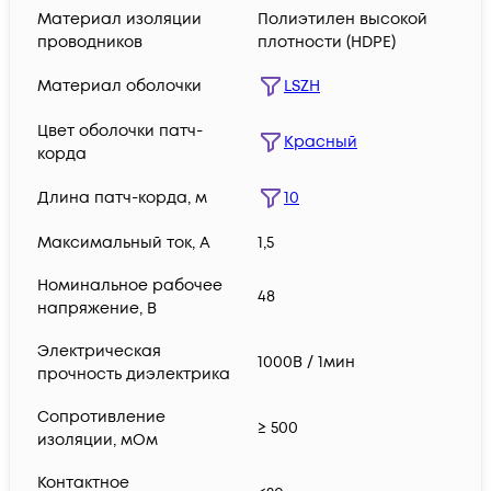
Материал изоляции
Полиэтилен высокой
проводников
плотности (HDPE)
Материал оболочки
LSZH
Цвет оболочки патч-
Красный
корда
Длина патч-корда, м
10
Максимальный ток, А
1,5
Номинальное рабочее
48
напряжение, В
Электрическая
1000В / 1мин
прочность диэлектрика
Сопротивление
≥ 500
изоляции, мОм
Контактное