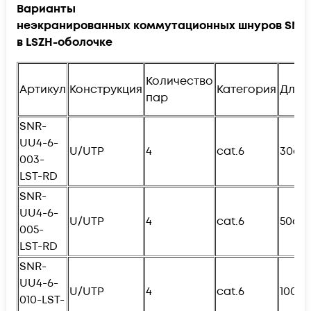
Варианты
неэкранированных коммутационных шнуров SNR
в
LSZH
-оболочке
Количество
Артикул
Конструкция
Категория
Длин
пар
SNR-
UU4-6-
U/UTP
4
cat.6
30см
003-
LST-RD
SNR-
UU4-6-
U/UTP
4
cat.6
50см
005-
L
ST-RD
SNR-
UU4-6-
U/UTP
4
cat.6
100с
010-
L
ST-