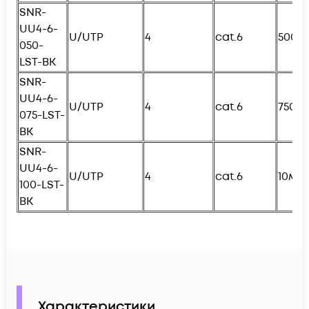
SNR-
UU4-6-
U/UTP
4
cat.6
500с
050-
L
ST-BK
SNR-
UU4-6-
U/UTP
4
cat.6
750с
075-
L
ST-
BK
SNR-
UU4-6-
U/UTP
4
cat.6
10м
100-
L
ST-
BK
Характеристики